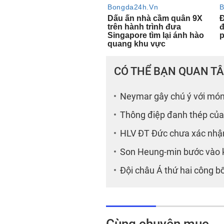
CÓ THỂ BẠN QUAN T
Neymar gây chú ý với món
Thông điệp đanh thép của
HLV ĐT Đức chưa xác nhậ
Son Heung-min bước vào k
Đội châu Á thứ hai công 
Cùng chuyên mục