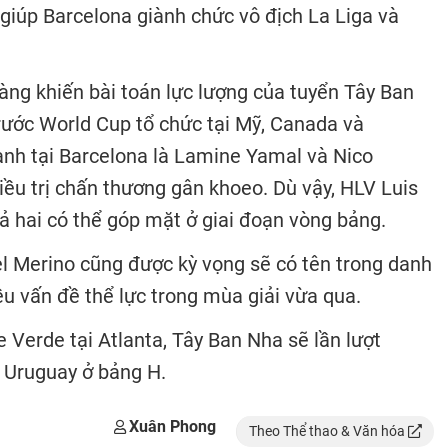
 giúp Barcelona giành chức vô địch La Liga và
ng khiến bài toán lực lượng của tuyển Tây Ban
trước World Cup tổ chức tại Mỹ, Canada và
anh tại Barcelona là
Lamine Yamal
và
Nico
ều trị chấn thương gân khoeo. Dù vậy, HLV
Luis
ả hai có thể góp mặt ở giai đoạn vòng bảng.
l Merino
cũng được kỳ vọng sẽ có tên trong danh
u vấn đề thể lực trong mùa giải vừa qua.
Verde tại Atlanta, Tây Ban Nha sẽ lần lượt
à
Uruguay
ở bảng H.
Xuân Phong
Theo Thể thao & Văn hóa