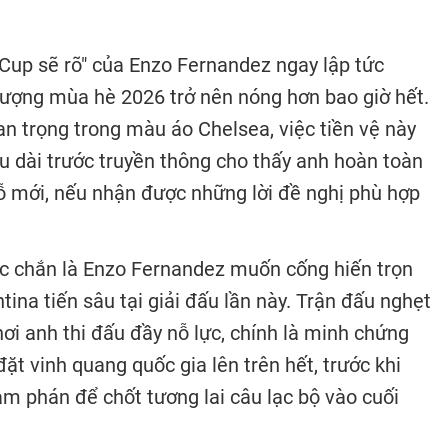
 Cup sẽ rõ" của Enzo Fernandez ngay lập tức
hượng mùa hè 2026 trở nên nóng hơn bao giờ hết.
n trọng trong màu áo Chelsea, việc tiền vệ này
u dài trước truyền thông cho thấy anh hoàn toàn
ỗ mới, nếu nhận được những lời đề nghị phù hợp
hắc chắn là Enzo Fernandez muốn cống hiến trọn
ina tiến sâu tại giải đấu lần này. Trận đấu nghẹt
nơi anh thi đấu đầy nỗ lực, chính là minh chứng
ặt vinh quang quốc gia lên trên hết, trước khi
m phán để chốt tương lai câu lạc bộ vào cuối