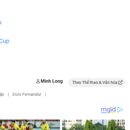
p
 Cup
Minh Long
Theo Thể thao & Văn hóa
Cập
|
Enzo Fernandez
|