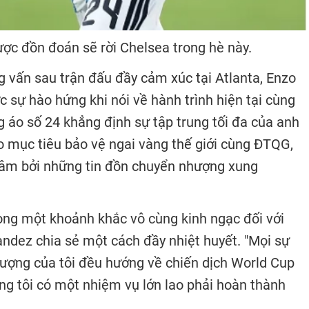
ợc đồn đoán sẽ rời Chelsea trong hè này.
g vấn sau trận đấu đầy cảm xúc tại Atlanta, Enzo
 sự hào hứng khi nói về hành trình hiện tại cùng
 áo số 24 khẳng định sự tập trung tối đa của anh
o mục tiêu bảo vệ ngai vàng thế giới cùng ĐTQG,
n tâm bởi những tin đồn chuyển nhượng xung
rong một khoảnh khắc vô cùng kinh ngạc đối với
andez chia sẻ một cách đầy nhiệt huyết. "Mọi sự
 lượng của tôi đều hướng về chiến dịch World Cup
ng tôi có một nhiệm vụ lớn lao phải hoàn thành