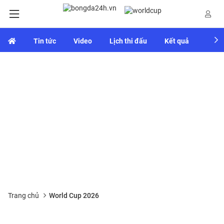
Tin tức
Video
Lịch thi đấu
Kết quả
Bảng
Trang chủ
World Cup 2026