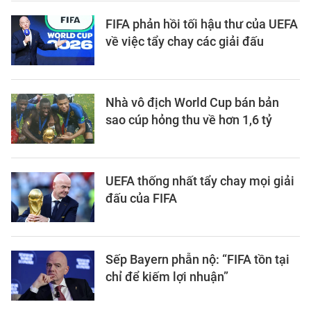
FIFA phản hồi tối hậu thư của UEFA
về việc tẩy chay các giải đấu
Nhà vô địch World Cup bán bản
sao cúp hỏng thu về hơn 1,6 tỷ
UEFA thống nhất tẩy chay mọi giải
đấu của FIFA
Sếp Bayern phẫn nộ: “FIFA tồn tại
chỉ để kiếm lợi nhuận”