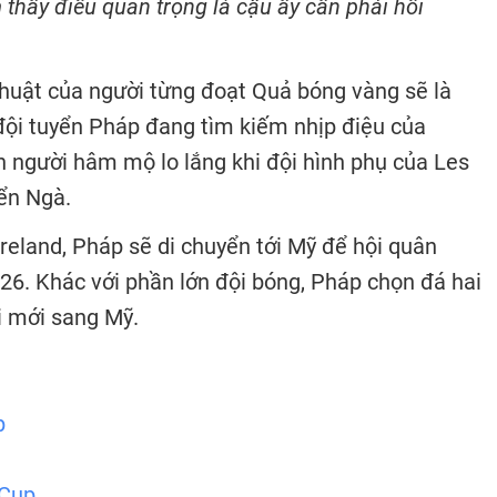
 thấy điều quan trọng là cậu ấy cần phải hồi
ỹ thuật của người từng đoạt Quả bóng vàng sẽ là
ội tuyển Pháp đang tìm kiếm nhịp điệu của
n người hâm mộ lo lắng khi đội hình phụ của Les
ển Ngà.
Ireland, Pháp sẽ di chuyển tới Mỹ để hội quân
26. Khác với phần lớn đội bóng, Pháp chọn đá hai
ồi mới sang Mỹ.
p
 Cup