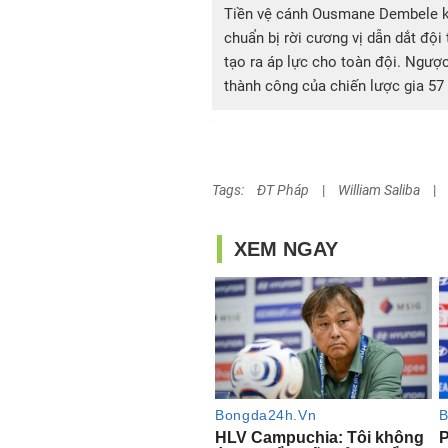
Tiền vệ cánh Ousmane Dembele k
chuẩn bị rời cương vị dẫn dắt độ
tạo ra áp lực cho toàn đội. Ngược 
thành công của chiến lược gia 57
Tags:
ĐT Pháp
|
William Saliba
|