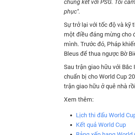
chung kết với PSG. Tôi cảm
phục".
Sự trở lại với tốc độ và k
một điều đáng mừng cho đ
mình. Trước đó, Pháp khiế
Bleus để thua ngược Bờ Bi
Sau trận giao hữu với Bắc 
chuẩn bị cho World Cup 20
trận giao hữu ở quê nhà r
Xem thêm:
Lịch thi đấu World Cu
Kết quả World Cup
Bảng xếp hạng World