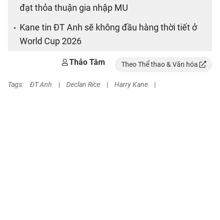
đạt thỏa thuận gia nhập MU
Kane tin ĐT Anh sẽ không đầu hàng thời tiết ở
World Cup 2026
Thảo Tâm
Theo Thể thao & Văn hóa
Tags:
ĐT Anh
|
Declan Rice
|
Harry Kane
|