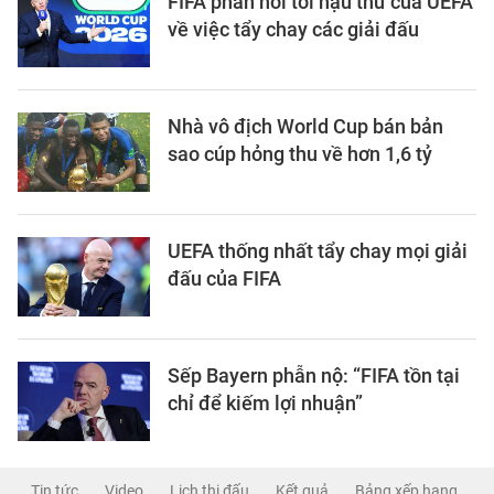
FIFA phản hồi tối hậu thư của UEFA
về việc tẩy chay các giải đấu
Nhà vô địch World Cup bán bản
sao cúp hỏng thu về hơn 1,6 tỷ
UEFA thống nhất tẩy chay mọi giải
đấu của FIFA
Sếp Bayern phẫn nộ: “FIFA tồn tại
chỉ để kiếm lợi nhuận”
Tin tức
Video
Lịch thi đấu
Kết quả
Bảng xếp hạng