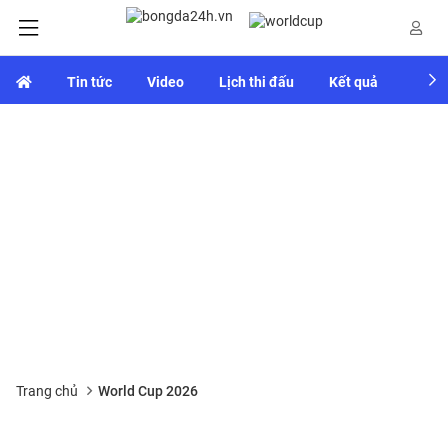
Tin tức
Video
Lịch thi đấu
Kết quả
Bảng
Trang chủ
World Cup 2026