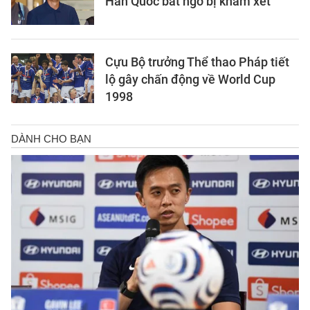
Hàn Quốc bất ngờ bị khám xét
Cựu Bộ trưởng Thể thao Pháp tiết
lộ gây chấn động về World Cup
1998