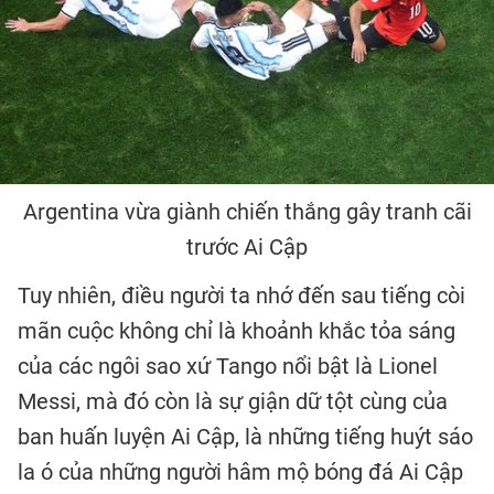
Argentina vừa giành chiến thắng gây tranh cãi
trước Ai Cập
Tuy nhiên, điều người ta nhớ đến sau tiếng còi
mãn cuộc không chỉ là khoảnh khắc tỏa sáng
của các ngôi sao xứ Tango nổi bật là Lionel
Messi, mà đó còn là sự giận dữ tột cùng của
ban huấn luyện Ai Cập, là những tiếng huýt sáo
la ó của những người hâm mộ bóng đá Ai Cập