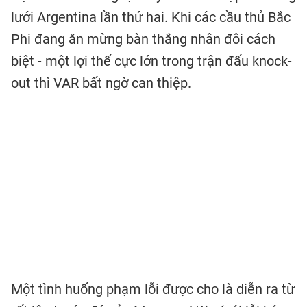
lưới Argentina lần thứ hai. Khi các cầu thủ Bắc
Phi đang ăn mừng bàn thắng nhân đôi cách
biệt - một lợi thế cực lớn trong trận đấu knock-
out thì VAR bất ngờ can thiệp.
Một tình huống phạm lỗi được cho là diễn ra từ