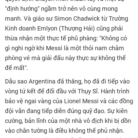
"định hướng" ngầm trở nên vô cùng mong
manh. Và giáo sư Simon Chadwick từ Trường
Kinh doanh Emlyon (Thượng Hải) cũng phải
thừa nhận một thực tế phũ phàng: "Không có
gì nghi ngờ khi Messi là một thỏi nam châm
phòng vé mà giải đấu này thực sự không thể
để mất".
Dẫu sao Argentina đã thắng, họ đã đi tiếp vào
vòng tứ kết để đối đầu với Thụy Sĩ. Hành trình
bảo vệ ngai vàng của Lionel Messi và các đồng
đội vẫn đang tiếp diễn đúng quỹ đạo. Sự kiên
cường, bản lĩnh của một nhà vô địch khi bị dồn
vào chân tường là điều không thể phủ nhận.