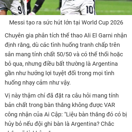
Messi tạo ra sức hút lớn tại World Cup 2026
Chuyên gia phân tích thể thao Ali El Garni nhận
định rằng, dù các tình huống tranh chấp trên
sân mang tính chất 50/50 và có thể thổi hoặc
bỏ qua, nhưng điều bất thường là Argentina
gần như hưởng lợi tuyệt đối trong mọi tình
huống nhạy cảm như vậy.
Vị này thậm chí đã đặt ra câu hỏi mang tính
bản chất trong bàn thắng không được VAR
công nhận của Ai Cập: "Liệu bàn thắng đó có bị
hủy bỏ nếu đội ghi bàn là Argentina? Chắc