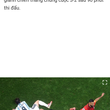
giành chiến thắng chung cuộc 3-2 sau 90 phút
thi đấu.