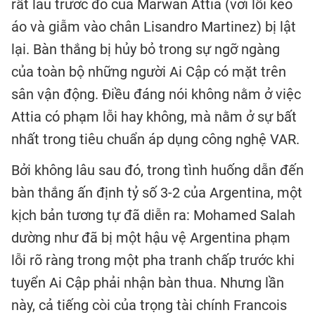
rất lâu trước đó của Marwan Attia (với lỗi kéo
áo và giẫm vào chân Lisandro Martinez) bị lật
lại. Bàn thắng bị hủy bỏ trong sự ngỡ ngàng
của toàn bộ những người Ai Cập có mặt trên
sân vận động. Điều đáng nói không nằm ở việc
Attia có phạm lỗi hay không, mà nằm ở sự bất
nhất trong tiêu chuẩn áp dụng công nghệ VAR.
Bởi không lâu sau đó, trong tình huống dẫn đến
bàn thắng ấn định tỷ số 3-2 của Argentina, một
kịch bản tương tự đã diễn ra: Mohamed Salah
dường như đã bị một hậu vệ Argentina phạm
lỗi rõ ràng trong một pha tranh chấp trước khi
tuyển Ai Cập phải nhận bàn thua. Nhưng lần
này, cả tiếng còi của trọng tài chính Francois