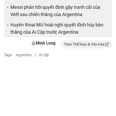
Messi phản hồi quyết định gây tranh cãi của
VAR sau chiến thắng của Argentina
Huyền thoại MU hoài nghi quyết định hủy bàn
thắng của Ai Cập trước Argentina
Minh Long
Theo Thể thao & Văn hóa
Tags:
Argentina
|
Ai Cập