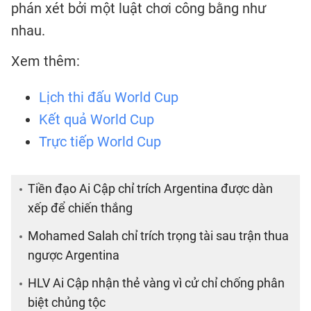
phán xét bởi một luật chơi công bằng như
nhau.
Xem thêm:
Lịch thi đấu World Cup
Kết quả World Cup
Trực tiếp World Cup
Tiền đạo Ai Cập chỉ trích Argentina được dàn
xếp để chiến thắng
Mohamed Salah chỉ trích trọng tài sau trận thua
ngược Argentina
HLV Ai Cập nhận thẻ vàng vì cử chỉ chống phân
biệt chủng tộc