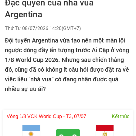
Đặc quyền của nhà vua
Argentina
Thứ Tư 08/07/2026 14:20(GMT+7)
Đội tuyển Argentina vừa tạo nên một màn lội
ngược dòng đầy ấn tượng trước Ai Cập ở vòng
1/8 World Cup 2026. Nhưng sau chiến thắng
đó, cũng đã có không ít câu hỏi được đặt ra về
việc liệu "nhà vua" có đang nhận được quá
nhiều sự ưu ái?