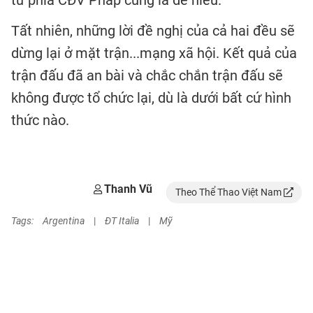
từ phía CĐV Pháp cũng là dễ hiểu.
Tất nhiên, những lời đề nghị của cả hai đều sẽ
dừng lại ở mặt trận...mạng xã hội. Kết quả của
trận đấu đã an bài và chắc chắn trận đấu sẽ
không được tổ chức lại, dù là dưới bất cứ hình
thức nào.
Thanh Vũ
Theo Thể Thao Việt Nam
Tags:
Argentina
|
ĐT Italia
|
Mỹ