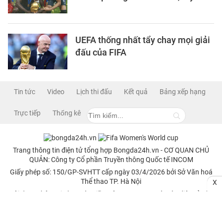
UEFA thống nhất tẩy chay mọi giải
đấu của FIFA
Tin tức
Video
Lịch thi đấu
Kết quả
Bảng xếp hạng
Trực tiếp
Thống kê
Trang thông tin điện tử tổng hợp Bongda24h.vn - CƠ QUAN CHỦ
QUẢN: Công ty Cổ phần Truyền thông Quốc tế INCOM
Giấy phép số: 150/GP-SVHTT cấp ngày 03/4/2026 bởi Sở Văn hoá
Thể thao TP. Hà Nội
X
Nội dung thông tin hợp tác giữa Công ty INCOM và Báo điện tử Thể
thao và Văn hoá - TTXVN, Báo Công Thương, Tạp chí điện tử Nhân
lực Nhân tài Việt.