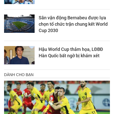
Sân vận động Bernabeu được lựa
chọn tổ chức trận chung kết World
Cup 2030
Hậu World Cup thảm họa, LĐBĐ
Hàn Quốc bất ngờ bị khám xét