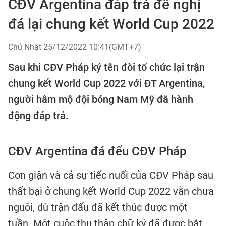
CĐV Argentina đáp trả đề nghị
đá lại chung kết World Cup 2022
Chủ Nhật 25/12/2022 10:41(GMT+7)
Sau khi CĐV Pháp ký tên đòi tổ chức lại trận
chung kết World Cup 2022 với ĐT Argentina,
người hâm mộ đội bóng Nam Mỹ đã hành
động đáp trả.
CĐV Argentina đá đểu CĐV Pháp
Cơn giận và cả sự tiếc nuối của CĐV Pháp sau
thất bại ở chung kết World Cup 2022 vẫn chưa
nguôi, dù trận đấu đã kết thúc được một
tuần. Một cuộc thu thập chữ ký đã được bắt