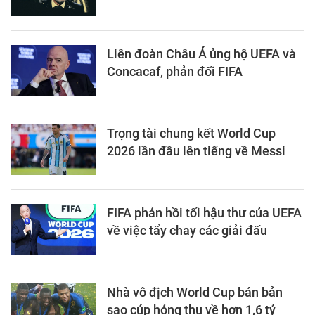
Liên đoàn Châu Á ủng hộ UEFA và
Concacaf, phản đối FIFA
Trọng tài chung kết World Cup
2026 lần đầu lên tiếng về Messi
FIFA phản hồi tối hậu thư của UEFA
về việc tẩy chay các giải đấu
Nhà vô địch World Cup bán bản
sao cúp hỏng thu về hơn 1,6 tỷ