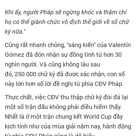
Khi ấy, người Pháp sẽ ngừng khóc và thậm chí
họ có thể giành chức vô địch thế giới về số chữ
ký nữa."
Cũng rất nhanh chóng, "sáng kiến" của Valentín
Gómez đã đón nhận sự đồng tình từ hơn 30
nghìn người. Và cũng không lâu sau
đó, 250.000 chữ ký đã được xác nhận, con số
này lớn hơn số lời đề nghị từ phía CĐV Pháp.
Thực chất, việc CĐV thu thập chữ ký đòi đá lại
một số trận đấu không phải điều hiếm thấy.
Nhất là ở một trận chung kết World Cup đầy
kịch tính như của mùa giải năm nay, hành động