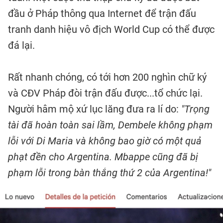
đầu ở Pháp thông qua Internet để trận đấu
tranh danh hiệu vô địch World Cup có thể được
đá lại.
Rất nhanh chóng, có tới hơn 200 nghìn chữ ký
và CĐV Pháp đòi trận đấu được...tổ chức lại.
Người hâm mộ xứ lục lăng đưa ra lí do:
"Trọng
tài đã hoàn toàn sai lầm, Dembele không phạm
lỗi với Di Maria và không bao giờ có một quả
phạt đền cho Argentina. Mbappe cũng đã bị
phạm lỗi trong bàn thắng thứ 2 của Argentina!"