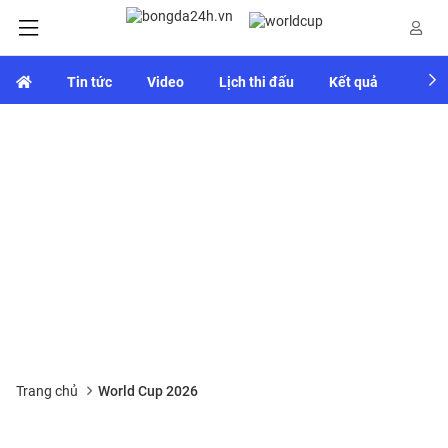
Tin tức
Video
Lịch thi đấu
Kết quả
Bảng
Trang chủ
World Cup 2026