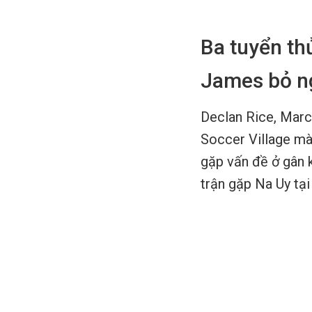
Ba tuyển th
James bỏ ng
Declan Rice, Marc
Soccer Village mà 
gặp vấn đề ở gân 
trận gặp Na Uy tại