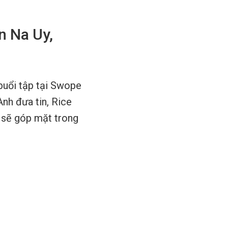
n Na Uy,
buổi tập tại Swope
Anh đưa tin, Rice
n sẽ góp mặt trong