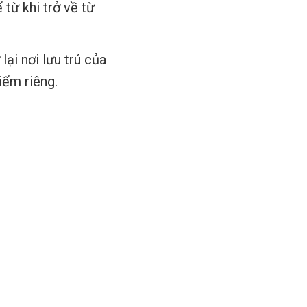
 từ khi trở về từ
ại nơi lưu trú của
iểm riêng.