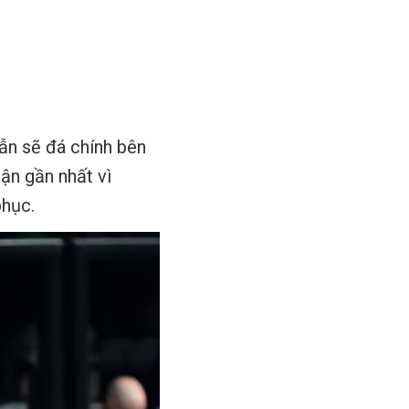
ẫn sẽ đá chính bên
ận gần nhất vì
phục.