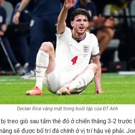
Declan Rice vắng mặt trong buổi tập của ĐT Anh
bị treo giò sau tấm thẻ đỏ ở chiến thắng 3-2 trước
ăng sẽ được bố trí đá chính ở vị trí hậu vệ phải. 