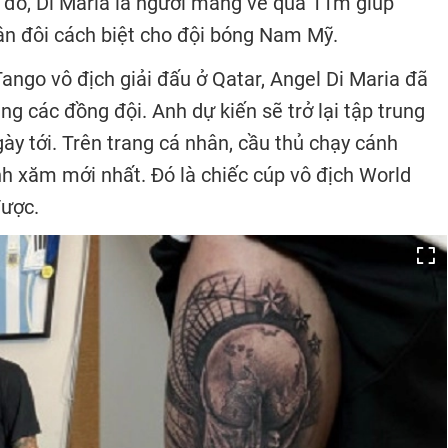
o đó, Di Maria là người mang về quả 11m giúp
ân đôi cách biệt cho đội bóng Nam Mỹ.
ango vô địch giải đấu ở Qatar, Angel Di Maria đã
ng các đồng đội. Anh dự kiến sẽ trở lại tập trung
ày tới. Trên trang cá nhân, cầu thủ chạy cánh
nh xăm mới nhất. Đó là chiếc cúp vô địch World
ược.