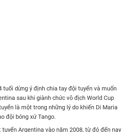
4 tuổi dừng ý định chia tay đội tuyển và muốn
entina sau khi giành chức vô địch World Cup
tuyển là một trong những lý do khiến Di Maria
ho đội bóng xứ Tango.
 tuyển Argentina vào năm 2008, từ đó đến nay