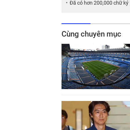
Đã có hơn 200,000 chữ ký 
Cùng chuyên mục