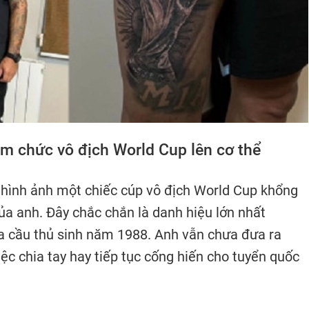
ăm chức vô địch World Cup lên cơ thể
 hình ảnh một chiếc cúp vô địch World Cup khổng
ủa anh. Đây chắc chắn là danh hiệu lớn nhất
ủa cầu thủ sinh năm 1988. Anh vẫn chưa đưa ra
iệc chia tay hay tiếp tục cống hiến cho tuyển quốc