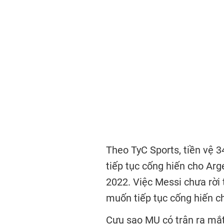
Theo TyC Sports, tiền vệ 3
tiếp tục cống hiến cho Arg
2022. Việc Messi chưa rời 
muốn tiếp tục cống hiến c
Cựu sao MU có trận ra mắt