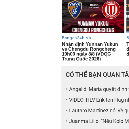
CÓ THỂ BẠN QUAN T
Angel di Maria quyết định 
VIDEO: HLV Erik ten Hag n
Lautaro Martinez nói về q
Juanma Lillo: “Nếu Kolo M