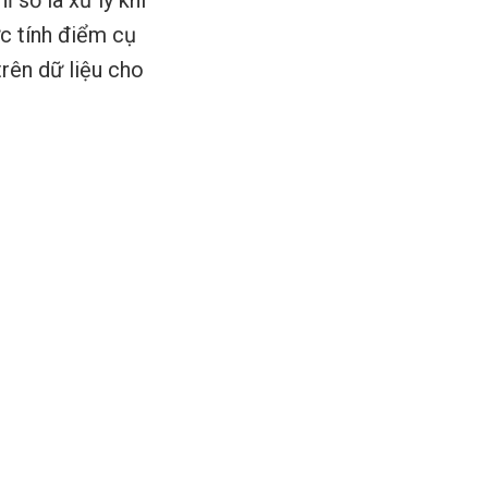
 số là xử lý khi
c tính điểm cụ
rên dữ liệu cho