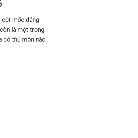
6
t cột mốc đáng
 còn là một trong
ưa có thủ môn nào