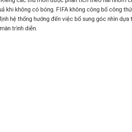
Riêng các thủ môn được phân tích theo hai nhóm chỉ
uả khi không có bóng. FIFA không công bố công thứ
định hệ thống hướng đến việc bổ sung góc nhìn dựa t
màn trình diễn.