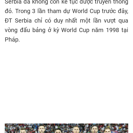
Serbia đã không còn kế tục được truyền thống
đó. Trong 3 lần tham dự World Cup trước đây,
ĐT Serbia chỉ có duy nhất một lần vượt qua
vòng đấu bảng ở kỳ World Cup năm 1998 tại
Pháp.