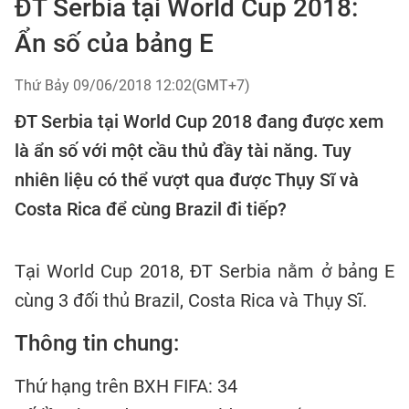
ĐT Serbia tại World Cup 2018:
Ẩn số của bảng E
Thứ Bảy 09/06/2018 12:02(GMT+7)
ĐT Serbia tại World Cup 2018 đang được xem
là ẩn số với một cầu thủ đầy tài năng. Tuy
nhiên liệu có thể vượt qua được Thụy Sĩ và
Costa Rica để cùng Brazil đi tiếp?
Tại World Cup 2018, ĐT Serbia nằm ở bảng E
cùng 3 đối thủ Brazil, Costa Rica và Thụy Sĩ.
Thông tin chung:
Thứ hạng trên BXH FIFA: 34