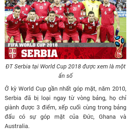
ĐT Serbia tại World Cup 2018 được xem là một
ẩn số
Ở kỳ World Cup gần nhất góp mặt, năm 2010,
Serbia đã bị loại ngay từ vòng bảng, họ chỉ
giành được 3 điểm, xếp cuối cùng trong bảng
đấu có sự góp mặt của Đức, Ghana và
Australia.