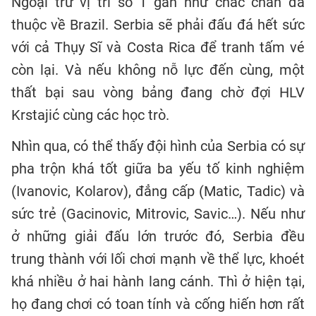
Ngoại trừ vị trí số 1 gần như chắc chắn đã
thuộc về Brazil. Serbia sẽ phải đấu đá hết sức
với cả Thụy Sĩ và Costa Rica để tranh tấm vé
còn lại. Và nếu không nỗ lực đến cùng, một
thất bại sau vòng bảng đang chờ đợi HLV
Krstajić cùng các học trò.
Nhìn qua, có thể thấy đội hình của Serbia có sự
pha trộn khá tốt giữa ba yếu tố kinh nghiệm
(Ivanovic, Kolarov), đẳng cấp (Matic, Tadic) và
sức trẻ (Gacinovic, Mitrovic, Savic…). Nếu như
ở những giải đấu lớn trước đó, Serbia đều
trung thành với lối chơi mạnh về thể lực, khoét
khá nhiều ở hai hành lang cánh. Thì ở hiện tại,
họ đang chơi có toan tính và cống hiến hơn rất