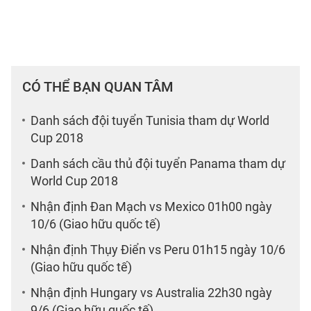
CÓ THỂ BẠN QUAN TÂM
Danh sách đội tuyển Tunisia tham dự World
Cup 2018
Danh sách cầu thủ đội tuyển Panama tham dự
World Cup 2018
Nhận định Đan Mạch vs Mexico 01h00 ngày
10/6 (Giao hữu quốc tế)
Nhận định Thụy Điển vs Peru 01h15 ngày 10/6
(Giao hữu quốc tế)
Nhận định Hungary vs Australia 22h30 ngày
9/6 (Giao hữu quốc tế)