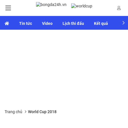
Tin tức
Video
Lịch thi đấu
Kết quả
Bảng
Trang chủ
World Cup 2018