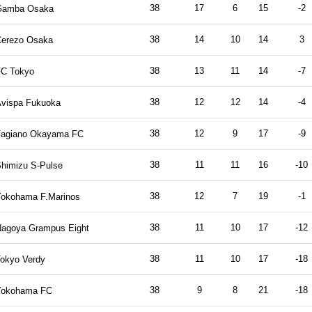
38
17
6
15
-2
Gamba Osaka
38
14
10
14
3
erezo Osaka
38
13
11
14
-7
C Tokyo
38
12
12
14
-4
vispa Fukuoka
38
12
9
17
-9
Fagiano Okayama FC
38
11
11
16
-10
himizu S-Pulse
38
12
7
19
-1
okohama F.Marinos
38
11
10
17
-12
agoya Grampus Eight
38
11
10
17
-18
okyo Verdy
38
9
8
21
-18
Yokohama FC