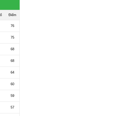
số
Điểm
76
75
68
68
64
60
59
57