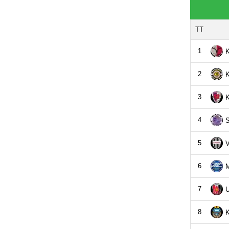
TT
1
K
2
K
3
K
4
S
5
V
6
M
7
U
8
K