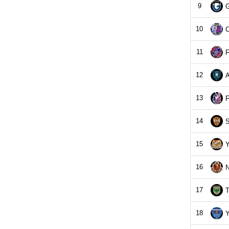
9
10
C
11
F
12
A
13
14
S
15
Y
16
N
17
T
18