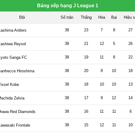
Bảng xếp hạng J League 1
Đội
Số trận
Thắng
Hòa
Bại
Hiệu 
38
23
7
8
27
ashima Antlers
38
21
12
5
26
ashiwa Reysol
38
19
11
8
22
yoto Sanga FC
38
20
8
10
18
anfrecce Hiroshima
38
18
10
10
13
issel Kobe
38
17
9
12
14
achida Zelvia
38
16
11
11
6
rawa Red Diamonds
38
15
12
11
10
awasaki Frontale