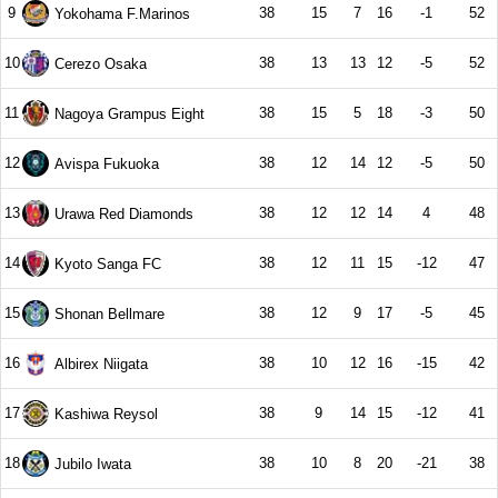
9
38
15
7
16
-1
52
Yokohama F.Marinos
10
38
13
13
12
-5
52
Cerezo Osaka
11
38
15
5
18
-3
50
Nagoya Grampus Eight
12
38
12
14
12
-5
50
Avispa Fukuoka
13
38
12
12
14
4
48
Urawa Red Diamonds
14
38
12
11
15
-12
47
Kyoto Sanga FC
15
38
12
9
17
-5
45
Shonan Bellmare
16
38
10
12
16
-15
42
Albirex Niigata
17
38
9
14
15
-12
41
Kashiwa Reysol
18
38
10
8
20
-21
38
Jubilo Iwata