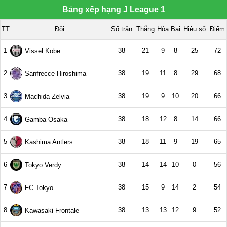
Bảng xếp hạng J League 1
TT
Đội
Số trận
Thắng
Hòa
Bại
Hiệu số
Điểm
1
38
21
9
8
25
72
Vissel Kobe
2
38
19
11
8
29
68
Sanfrecce Hiroshima
3
38
19
9
10
20
66
Machida Zelvia
4
38
18
12
8
14
66
Gamba Osaka
5
38
18
11
9
19
65
Kashima Antlers
6
38
14
14
10
0
56
Tokyo Verdy
7
38
15
9
14
2
54
FC Tokyo
8
38
13
13
12
9
52
Kawasaki Frontale