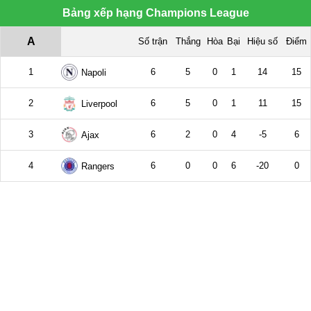
Bảng xếp hạng Champions League
A
Số trận
Thắng
Hòa
Bại
Hiệu số
Điểm
1
6
5
0
1
14
15
Napoli
2
6
5
0
1
11
15
Liverpool
3
6
2
0
4
-5
6
Ajax
4
6
0
0
6
-20
0
Rangers