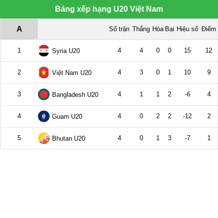
Bảng xếp hạng U20 Việt Nam
A
Số trận
Thắng
Hòa
Bại
Hiệu số
Điểm
1
4
4
0
0
15
12
Syria U20
2
4
3
0
1
10
9
Việt Nam U20
3
4
1
1
2
-6
4
Bangladesh U20
4
4
0
2
2
-12
2
Guam U20
5
4
0
1
3
-7
1
Bhutan U20