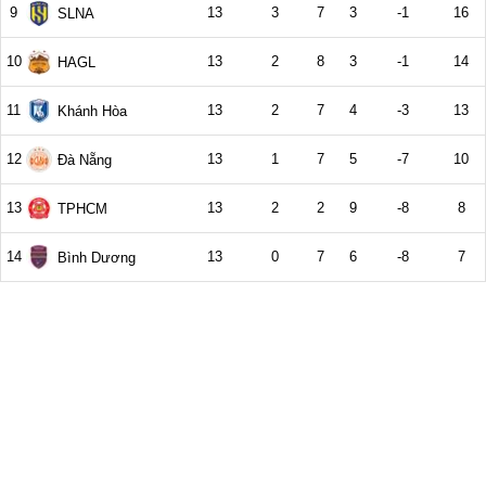
9
13
3
7
3
-1
16
SLNA
10
13
2
8
3
-1
14
HAGL
11
13
2
7
4
-3
13
Khánh Hòa
12
13
1
7
5
-7
10
Đà Nẵng
13
13
2
2
9
-8
8
TPHCM
14
13
0
7
6
-8
7
Bình Dương