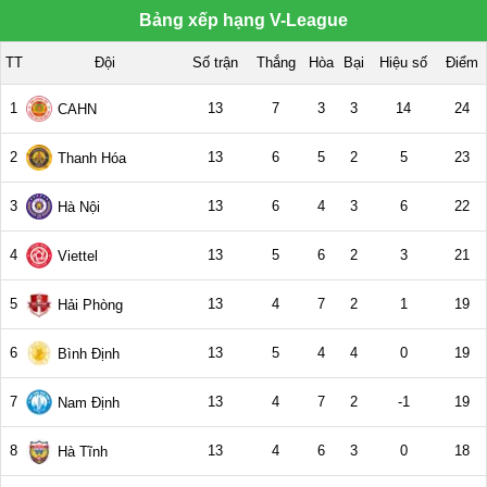
Bảng xếp hạng V-League
TT
Đội
Số trận
Thắng
Hòa
Bại
Hiệu số
Điểm
1
13
7
3
3
14
24
CAHN
2
13
6
5
2
5
23
Thanh Hóa
3
13
6
4
3
6
22
Hà Nội
4
13
5
6
2
3
21
Viettel
5
13
4
7
2
1
19
Hải Phòng
6
13
5
4
4
0
19
Bình Định
7
13
4
7
2
-1
19
Nam Định
8
13
4
6
3
0
18
Hà Tĩnh