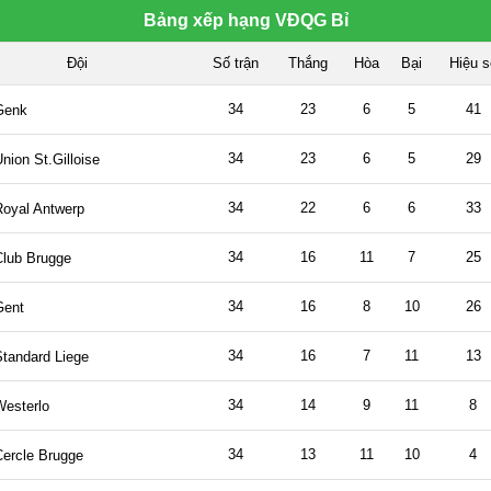
Bảng xếp hạng VĐQG Bỉ
Đội
Số trận
Thắng
Hòa
Bại
Hiệu s
34
23
6
5
41
Genk
34
23
6
5
29
nion St.Gilloise
34
22
6
6
33
Royal Antwerp
34
16
11
7
25
Club Brugge
34
16
8
10
26
Gent
34
16
7
11
13
Standard Liege
34
14
9
11
8
Westerlo
34
13
11
10
4
Cercle Brugge