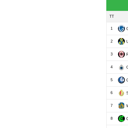
TT
1
2
U
3
4
5
6
7
8