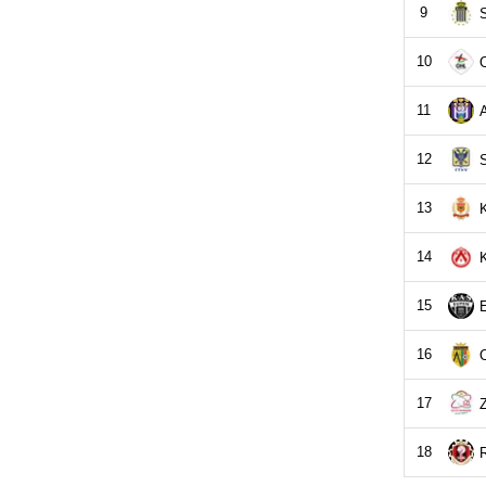
9
S
10
11
12
S
13
14
K
15
16
17
18