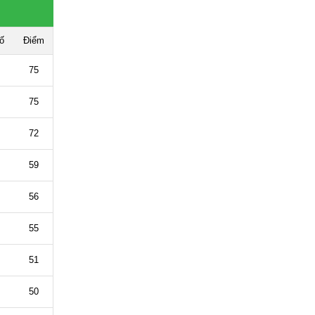
ố
Điểm
75
75
72
59
56
55
51
50