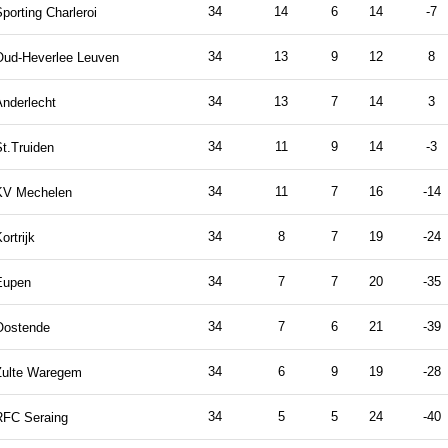
34
14
6
14
-7
porting Charleroi
34
13
9
12
8
Oud-Heverlee Leuven
34
13
7
14
3
Anderlecht
34
11
9
14
-3
t.Truiden
34
11
7
16
-14
KV Mechelen
34
8
7
19
-24
ortrijk
34
7
7
20
-35
Eupen
34
7
6
21
-39
Oostende
34
6
9
19
-28
Zulte Waregem
34
5
5
24
-40
RFC Seraing