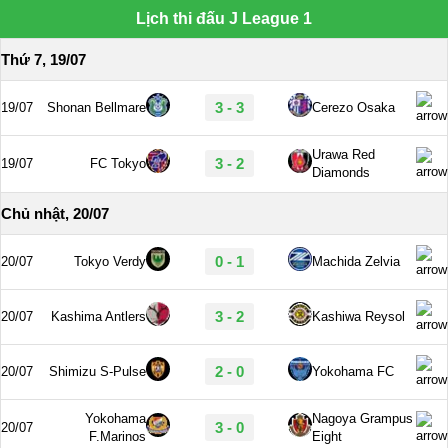
Lịch thi đấu J League 1
Thứ 7, 19/07
3 - 3
19/07
Shonan Bellmare
Cerezo Osaka
Urawa Red
3 - 2
19/07
FC Tokyo
Diamonds
Chủ nhật, 20/07
0 - 1
20/07
Tokyo Verdy
Machida Zelvia
3 - 2
20/07
Kashima Antlers
Kashiwa Reysol
2 - 0
20/07
Shimizu S-Pulse
Yokohama FC
Yokohama
Nagoya Grampus
3 - 0
20/07
F.Marinos
Eight