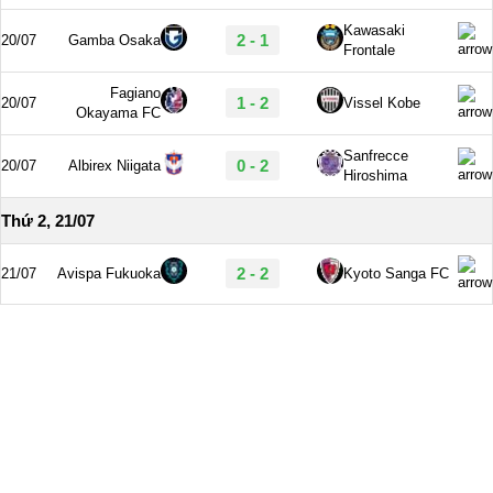
Kawasaki
2 - 1
20/07
Gamba Osaka
Frontale
Fagiano
1 - 2
20/07
Vissel Kobe
Okayama FC
Sanfrecce
0 - 2
20/07
Albirex Niigata
Hiroshima
Thứ 2, 21/07
2 - 2
21/07
Avispa Fukuoka
Kyoto Sanga FC