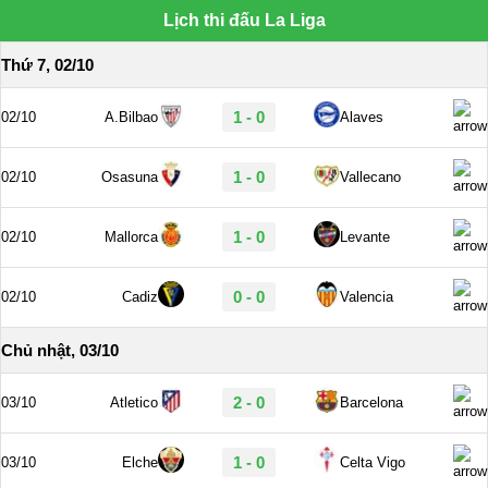
Lịch thi đấu La Liga
Thứ 7, 02/10
1 - 0
02/10
A.Bilbao
Alaves
1 - 0
02/10
Osasuna
Vallecano
1 - 0
02/10
Mallorca
Levante
0 - 0
02/10
Cadiz
Valencia
Chủ nhật, 03/10
2 - 0
03/10
Atletico
Barcelona
1 - 0
03/10
Elche
Celta Vigo