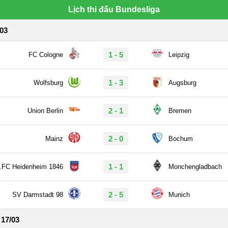
Lịch thi đấu Bundesliga
/03
1 - 5
FC Cologne
Leipzig
1 - 3
Wolfsburg
Augsburg
2 - 1
Union Berlin
Bremen
2 - 0
Mainz
Bochum
1 - 1
.FC Heidenheim 1846
Monchengladbach
2 - 5
SV Darmstadt 98
Munich
 17/03