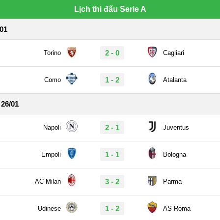
Lịch thi đấu Serie A
/01
2 - 0
Torino
Cagliari
1 - 2
Como
Atalanta
 26/01
2 - 1
Napoli
Juventus
1 - 1
Empoli
Bologna
3 - 2
AC Milan
Parma
1 - 2
Udinese
AS Roma