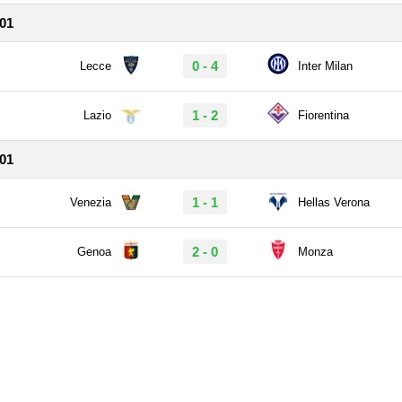
/01
0 - 4
Lecce
Inter Milan
1 - 2
Lazio
Fiorentina
/01
1 - 1
Venezia
Hellas Verona
2 - 0
Genoa
Monza