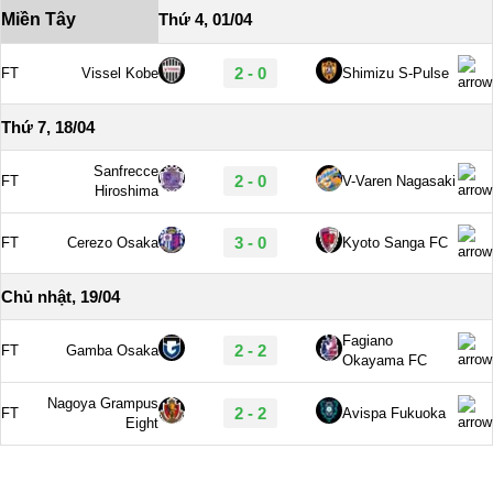
Miền Tây
Thứ 4, 01/04
2 - 0
FT
Vissel Kobe
Shimizu S-Pulse
Thứ 7, 18/04
Sanfrecce
2 - 0
FT
V-Varen Nagasaki
Hiroshima
3 - 0
FT
Cerezo Osaka
Kyoto Sanga FC
Chủ nhật, 19/04
Fagiano
2 - 2
FT
Gamba Osaka
Okayama FC
Nagoya Grampus
2 - 2
FT
Avispa Fukuoka
Eight