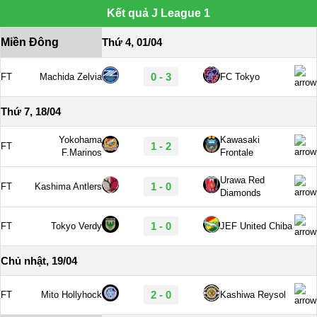
Kết quả J League 1
Miền Đông
Thứ 4, 01/04
0 - 3
FT
Machida Zelvia
FC Tokyo
Thứ 7, 18/04
Yokohama
Kawasaki
1 - 2
FT
F.Marinos
Frontale
Urawa Red
1 - 0
FT
Kashima Antlers
Diamonds
1 - 0
FT
Tokyo Verdy
JEF United Chiba
Chủ nhật, 19/04
2 - 0
FT
Mito Hollyhock
Kashiwa Reysol