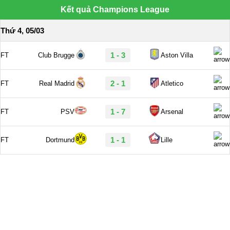
Kết quả Champions League
Thứ 4, 05/03
1 - 3
FT
Club Brugge
Aston Villa
2 - 1
FT
Real Madrid
Atletico
1 - 7
FT
PSV
Arsenal
1 - 1
FT
Dortmund
Lille