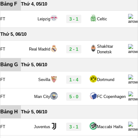
Bảng F
Thứ 4, 05/10
3 - 1
FT
Leipzig
Celtic
Thứ 5, 06/10
Shakhtar
2 - 1
FT
Real Madrid
Donetsk
Bảng G
Thứ 5, 06/10
1 - 4
FT
Sevilla
Dortmund
5 - 0
FT
Man City
FC Copenhagen
Bảng H
Thứ 5, 06/10
3 - 1
FT
Juventus
Maccabi Haifa