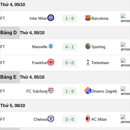
Thứ 4, 05/10
1 - 0
FT
Inter Milan
Barcelona
Bảng D
Thứ 4, 05/10
4 - 1
FT
Marseille
Sporting
0 - 0
FT
Frankfurt
Tottenham
Bảng E
Thứ 4, 05/10
1 - 0
FT
FC Salzburg
Dinamo Zagreb
Thứ 5, 06/10
3 - 0
FT
Chelsea
AC Milan