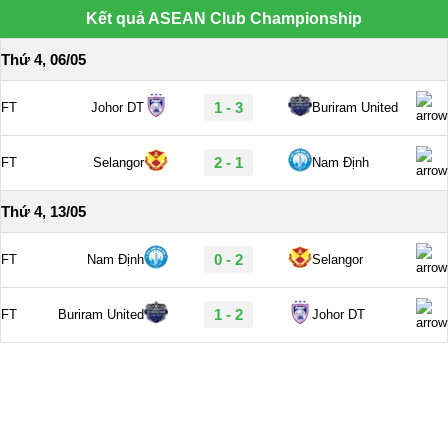
Kết quả ASEAN Club Championship
Thứ 4, 06/05
1 - 3
FT
Johor DT
Buriram United
2 - 1
FT
Selangor
Nam Định
Thứ 4, 13/05
0 - 2
FT
Nam Định
Selangor
1 - 2
FT
Buriram United
Johor DT