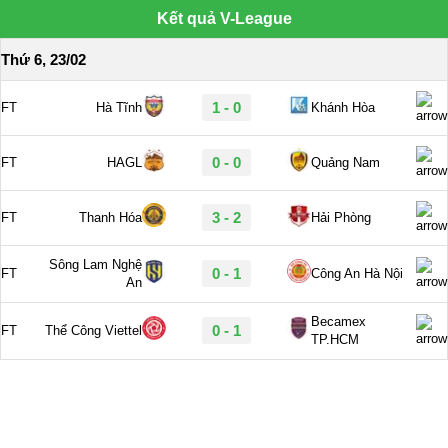
Kết quả V-League
Thứ 6, 23/02
1 - 0
FT
Hà Tĩnh
Khánh Hòa
0 - 0
FT
HAGL
Quảng Nam
3 - 2
FT
Thanh Hóa
Hải Phòng
Sông Lam Nghệ
0 - 1
FT
Công An Hà Nội
An
Becamex
0 - 1
FT
Thể Công Viettel
TP.HCM