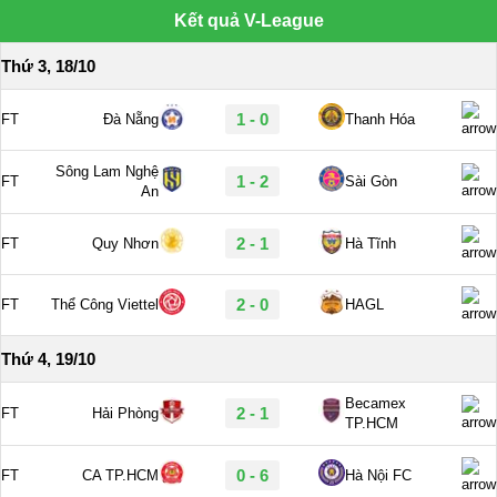
Kết quả V-League
Thứ 3, 18/10
1 - 0
FT
Đà Nẵng
Thanh Hóa
Sông Lam Nghệ
1 - 2
FT
Sài Gòn
An
2 - 1
FT
Quy Nhơn
Hà Tĩnh
2 - 0
FT
Thể Công Viettel
HAGL
Thứ 4, 19/10
Becamex
2 - 1
FT
Hải Phòng
TP.HCM
0 - 6
FT
CA TP.HCM
Hà Nội FC