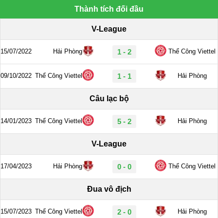
Thành tích đối đầu
V-League
15/07/2022
Hải Phòng
1 - 2
Thể Công Viettel
09/10/2022
Thể Công Viettel
1 - 1
Hải Phòng
Câu lạc bộ
14/01/2023
Thể Công Viettel
5 - 2
Hải Phòng
V-League
17/04/2023
Hải Phòng
0 - 0
Thể Công Viettel
Đua vô địch
15/07/2023
Thể Công Viettel
2 - 0
Hải Phòng