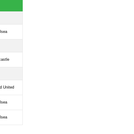
lsea
astle
ld United
lsea
lsea