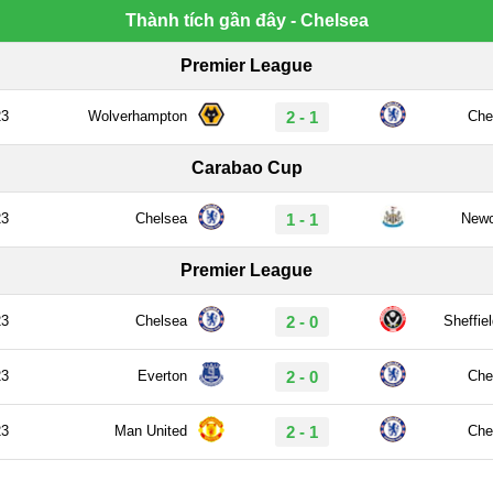
Thành tích gần đây - Chelsea
Premier League
23
Wolverhampton
2 - 1
Che
Carabao Cup
23
Chelsea
1 - 1
Newc
Premier League
23
Chelsea
2 - 0
Sheffie
23
Everton
2 - 0
Che
23
Man United
2 - 1
Che