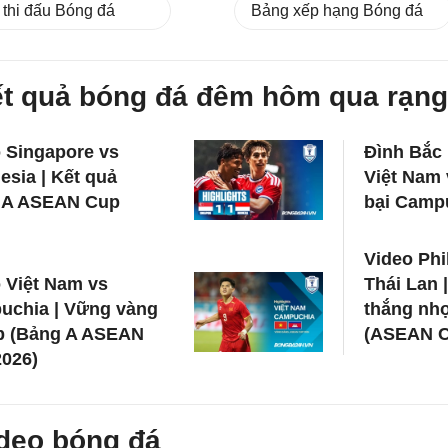
 thi đấu Bóng đá
Bảng xếp hạng Bóng đá
t quả bóng đá đêm hôm qua rạng
 Singapore vs
Đình Bắc 
esia | Kết quả
Việt Nam 
 A ASEAN Cup
bại Camp
Video Phi
 Việt Nam vs
Thái Lan |
uchia | Vững vàng
thắng nh
ếp (Bảng A ASEAN
(ASEAN C
026)
deo bóng đá