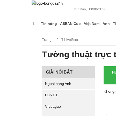
Thứ Bảy, 08/08/2026
Tin nóng
ASEAN Cup
Việt Nam
Anh
T
Trang chủ
LiveScore
Tường thuật trực 
GIẢI NỔI BẬT
H
Ngoại hạng Anh
Không 
Cúp C1
V-League