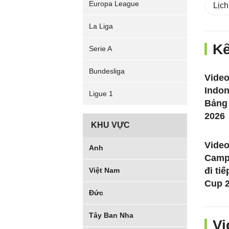
Europa League
Lịch
La Liga
Kế
Serie A
Bundesliga
Video
Indon
Ligue 1
Bảng
2026
KHU VỰC
Video
Anh
Camp
đi ti
Việt Nam
Cup 2
Đức
Tây Ban Nha
Vi