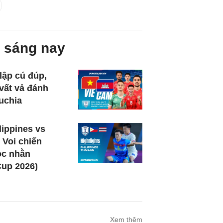
 sáng nay
lập cú đúp,
vất vả đánh
uchia
lippines vs
 Voi chiến
ọc nhằn
up 2026)
Xem thêm