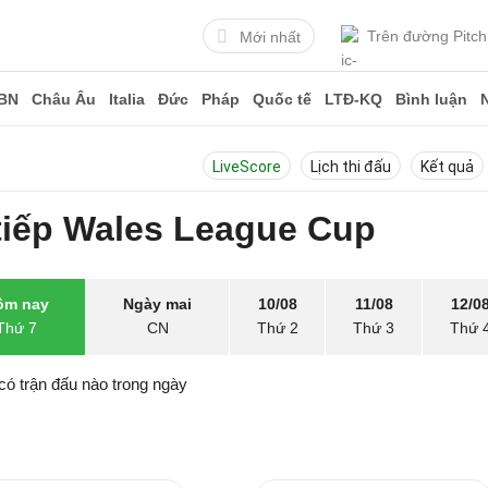
Trên đường Pitch
Mới nhất
BN
Châu Âu
Italia
Đức
Pháp
Quốc tế
LTĐ-KQ
Bình luận
LiveScore
Lịch thi đấu
Kết quả
tiếp Wales League Cup
ôm nay
Ngày mai
10/08
11/08
12/0
Thứ 7
CN
Thứ 2
Thứ 3
Thứ 
có trận đấu nào trong ngày