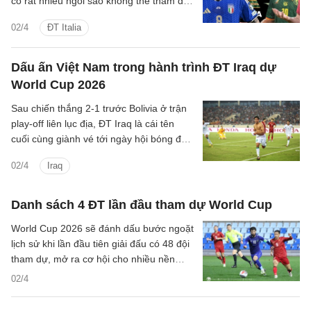
có rất nhiều ngôi sao không thể tham dự
giải đấu ở Hè năm nay.
02/4
ĐT Italia
Dấu ấn Việt Nam trong hành trình ĐT Iraq dự
World Cup 2026
Sau chiến thắng 2-1 trước Bolivia ở trận
play-off liên lục địa, ĐT Iraq là cái tên
cuối cùng giành vé tới ngày hội bóng đá
lớn nhất hành tinh. Đây là cái kết trọn vẹn
02/4
Iraq
cho hành trình đầy gian nan của đại diện
Tây Á.
Danh sách 4 ĐT lần đầu tham dự World Cup
World Cup 2026 sẽ đánh dấu bước ngoặt
lịch sử khi lần đầu tiên giải đấu có 48 đội
tham dự, mở ra cơ hội cho nhiều nền
bóng đá mới với 4 tân binh.
02/4