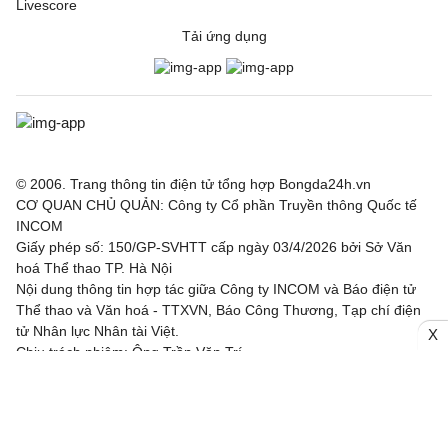
Livescore
Tải ứng dụng
© 2006. Trang thông tin điện tử tổng hợp Bongda24h.vn
CƠ QUAN CHỦ QUẢN: Công ty Cổ phần Truyền thông Quốc tế
INCOM
Giấy phép số: 150/GP-SVHTT cấp ngày 03/4/2026 bởi Sở Văn
hoá Thể thao TP. Hà Nội
Nội dung thông tin hợp tác giữa Công ty INCOM và Báo điện tử
Thể thao và Văn hoá - TTXVN, Báo Công Thương, Tạp chí điện
tử Nhân lực Nhân tài Việt.
X
Chịu trách nhiệm: Ông Trần Văn Trí
Địa chỉ: Tầng 3, Tòa nhà IC, số 82 phố Duy Tân, Phường Cầu
Giấy, TP. Hà Nội
Email: bongda24h@incom.vn /Số điện thoại: (024) 3.784 8888