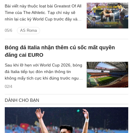
Bài viết này thuộc loạt bài Greatest Of All
Time của The Athletic. Tạp chí này sẽ
nhìn lại các kỳ World Cup trước đây và
xác định những gương mặt vĩ đại nhất
05/6
AS Roma
trong nhiều hạng mục khác nhau. Phần
một nói về những bàn thắng vĩ đại nhất.
Phần hai nói về những cuộc chia tay
Bóng đá Italia nhận thêm cú sốc mất quyền
World Cup đáng nhớ nhất.
đăng cai EURO
Sau khi lỡ hẹn với World Cup 2026, bóng
đá Italia tiếp tục đón nhận thông tin
không mấy tích cực khi đứng trước nguy
cơ không thể đồng đăng cai UEFA EURO
02/4
2032 cùng Thổ Nhĩ Kỳ.