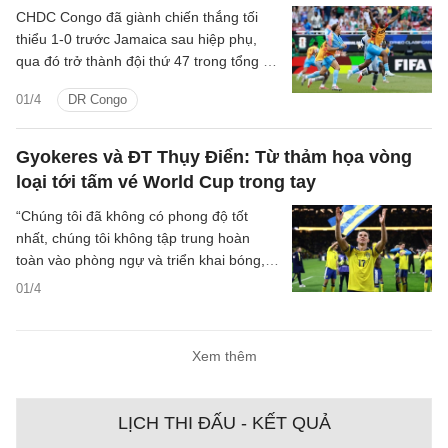
CHDC Congo đã giành chiến thắng tối
thiểu 1-0 trước Jamaica sau hiệp phụ,
qua đó trở thành đội thứ 47 trong tổng số
48 đội góp mặt tại World Cup.
01/4
DR Congo
Gyokeres và ĐT Thụy Điển: Từ thảm họa vòng
loại tới tấm vé World Cup trong tay
“Chúng tôi đã không có phong độ tốt
nhất, chúng tôi không tập trung hoàn
toàn vào phòng ngự và triển khai bóng,”
Viktor Gyokeres thốt lên hồi tháng 10 sau
01/4
khi Thụy Điển nhận thêm một thất bại
nữa ở vòng loại. “Vấn đề nằm ở thái độ.
Chúng tôi không xứng đáng có được điều
Xem thêm
gì cả. Tất nhiên, đây là một thất bại ê
chề.”
LỊCH THI ĐẤU - KẾT QUẢ