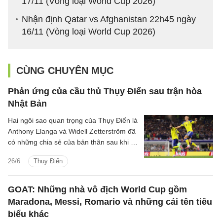
17/11 (Vòng loại World Cup 2026)
Nhận định Qatar vs Afghanistan 22h45 ngày
16/11 (Vòng loại World Cup 2026)
CÙNG CHUYÊN MỤC
Phản ứng của cầu thủ Thụy Điển sau trận hòa
Nhật Bản
Hai ngôi sao quan trọng của Thụy Điển là
Anthony Elanga và Widell Zetterström đã
có những chia sẻ của bản thân sau khi có
được trận hòa 1-1 trước Nhật Bản để tiến
26/6
Thụy Điển
vào vòng knock-out.
GOAT: Những nhà vô địch World Cup gồm
Maradona, Messi, Romario và những cái tên tiêu
biểu khác