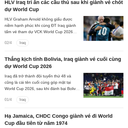
HLV Iraq tri ân các cầu thủ sau khi giành vé chót
dự World Cup
HLV Graham Arnold không giấu được
niềm hạnh phúc khi cùng ĐT Iraq giành
tấm vé tham dự VCK World Cup 2026
sau chiến thắng ở trận playoff liên lục địa.
02/4
Iraq
Thắng kịch tính Bolivia, Iraq giành vé cuối cùng
dự World Cup 2026
Iraq đã trở thành đội tuyển thứ 48 và
cũng là cái tên cuối cùng góp mặt tại
World Cup 2026, sau khi đánh bại Bolivia
với tỉ số 2-1 trong trận play-off liên lục
01/4
Iraq
địa.
Hạ Jamaica, CHDC Congo giành vé đi World
Cup đầu tiên từ năm 1974