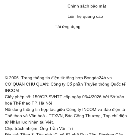
Chính sách bảo mật
Liên hệ quảng cáo
Tải ứng dụng
© 2006. Trang thông tin điện tử tổng hợp Bongda24h.vn
CƠ QUAN CHỦ QUẢN: Công ty Cổ phần Truyền thông Quốc tế
INCOM
Giấy phép số: 150/GP-SVHTT cấp ngày 03/4/2026 bởi Sở Văn
hoá Thể thao TP. Hà Nội
Nội dung thông tin hợp tác giữa Công ty INCOM và Báo điện tử
Thể thao và Văn hoá - TTXVN, Báo Công Thương, Tạp chí điện
tử Nhân lực Nhân tài Việt.
Chịu trách nhiệm: Ông Trần Văn Trí
Địa chỉ: Tầng 3, Tòa nhà IC, số 82 phố Duy Tân, Phường Cầu