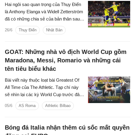
Hai ngôi sao quan trọng của Thụy Điển
là Anthony Elanga và Widell Zetterström
đã có những chia sẻ của bản thân sau
khi có được trận hòa 1-1 trước Nhật
26/6
Thụy Điển
Nhật Bản
Bản để tiến vào vòng knock-out.
GOAT: Những nhà vô địch World Cup gồm
Maradona, Messi, Romario và những cái
tên tiêu biểu khác
Bài viết này thuộc loạt bài Greatest Of
All Time của The Athletic. Tạp chí này
sẽ nhìn lại các kỳ World Cup trước đây
và xác định những gương mặt vĩ đại
05/6
AS Roma
Athletic Bilbao
nhất trong nhiều hạng mục khác nhau.
Phần một nói về những bàn thắng vĩ đại
nhất. Phần hai nói về những cuộc chia
Bóng đá Italia nhận thêm cú sốc mất quyền
tay World Cup đáng nhớ nhất.