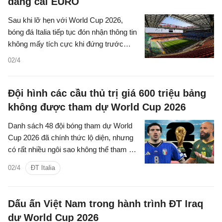
đăng cai EURO
Sau khi lỡ hẹn với World Cup 2026,
bóng đá Italia tiếp tục đón nhận thông tin
không mấy tích cực khi đứng trước
nguy cơ không thể đồng đăng cai UEFA
02/4
EURO 2032 cùng Thổ Nhĩ Kỳ.
Đội hình các cầu thủ trị giá 600 triệu bảng
không được tham dự World Cup 2026
Danh sách 48 đội bóng tham dự World
Cup 2026 đã chính thức lộ diện, nhưng
có rất nhiều ngôi sao không thể tham dự
giải đấu ở Hè năm nay.
02/4
ĐT Italia
Dấu ấn Việt Nam trong hành trình ĐT Iraq
dự World Cup 2026