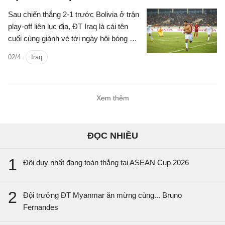
Sau chiến thắng 2-1 trước Bolivia ở trận
play-off liên lục địa, ĐT Iraq là cái tên
cuối cùng giành vé tới ngày hội bóng đá
lớn nhất hành tinh. Đây là cái kết trọn
02/4
Iraq
vẹn cho hành trình đầy gian nan của đại
diện Tây Á.
Xem thêm
ĐỌC NHIỀU
1
Đội duy nhất đang toàn thắng tại ASEAN Cup 2026
2
Đội trưởng ĐT Myanmar ăn mừng cùng... Bruno
Fernandes