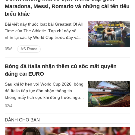
Maradona, Messi, Romario và những cái tên tiêu
biểu khác
Bài viết này thuộc loạt bài Greatest Of All
Time của The Athletic. Tạp chí này sẽ
nhìn lại các kỳ World Cup trước đây và
xác định những gương mặt vĩ đại nhất
05/6
AS Roma
trong nhiều hạng mục khác nhau. Phần
một nói về những bàn thắng vĩ đại nhất.
Phần hai nói về những cuộc chia tay
Bóng đá Italia nhận thêm cú sốc mất quyền
World Cup đáng nhớ nhất.
đăng cai EURO
Sau khi lỡ hẹn với World Cup 2026, bóng
đá Italia tiếp tục đón nhận thông tin
không mấy tích cực khi đứng trước nguy
cơ không thể đồng đăng cai UEFA EURO
02/4
2032 cùng Thổ Nhĩ Kỳ.