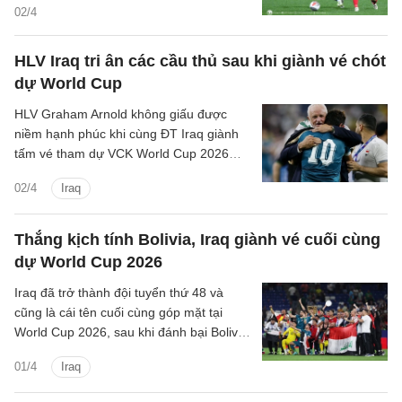
bóng đá mới với 4 tân binh.
02/4
HLV Iraq tri ân các cầu thủ sau khi giành vé chót
dự World Cup
HLV Graham Arnold không giấu được
niềm hạnh phúc khi cùng ĐT Iraq giành
tấm vé tham dự VCK World Cup 2026
sau chiến thắng ở trận playoff liên lục địa.
02/4
Iraq
Thắng kịch tính Bolivia, Iraq giành vé cuối cùng
dự World Cup 2026
Iraq đã trở thành đội tuyển thứ 48 và
cũng là cái tên cuối cùng góp mặt tại
World Cup 2026, sau khi đánh bại Bolivia
với tỉ số 2-1 trong trận play-off liên lục
01/4
Iraq
địa.