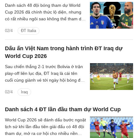
Danh sách 48 đội bóng tham dự World
Cup 2026 đã chính thức lộ diện, nhưng
có rất nhiều ngôi sao không thể tham dự
giải đấu ở Hè năm nay.
02/4
ĐT Italia
Dấu ấn Việt Nam trong hành trình ĐT Iraq dự
World Cup 2026
Sau chiến thắng 2-1 trước Bolivia ở trận
play-off liên lục địa, ĐT Iraq là cái tên
cuối cùng giành vé tới ngày hội bóng đá
lớn nhất hành tinh. Đây là cái kết trọn vẹn
02/4
Iraq
cho hành trình đầy gian nan của đại diện
Tây Á.
Danh sách 4 ĐT lần đầu tham dự World Cup
World Cup 2026 sẽ đánh dấu bước ngoặt
lịch sử khi lần đầu tiên giải đấu có 48 đội
tham dự, mở ra cơ hội cho nhiều nền