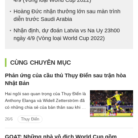
4/9 (Vòng loại World Cup 2022)
Hoàng Đức nhận thưởng lớn sau màn trình
diễn trước Saudi Arabia
Nhận định, dự đoán Latvia vs Na Uy 23h00
ngày 4/9 (Vòng loại World Cup 2022)
CÙNG CHUYÊN MỤC
Phản ứng của cầu thủ Thụy Điển sau trận hòa
Nhật Bản
Hai ngôi sao quan trọng của Thụy Điển là
Anthony Elanga và Widell Zetterström đã
có những chia sẻ của bản thân sau khi có
được trận hòa 1-1 trước Nhật Bản để tiến
26/6
Thụy Điển
vào vòng knock-out.
GOAT: Những nhà vô địch World Cup gồm