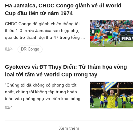
Hạ Jamaica, CHDC Congo giành vé đi World
Cup đầu tiên từ năm 1974
CHDC Congo đã giành chiến thắng tối
thiểu 1-0 trước Jamaica sau hiệp phụ,
qua đó trở thành đội thứ 47 trong tổng số
48 đội góp mặt tại World Cup.
01/4
DR Congo
Gyokeres và ĐT Thụy Điển: Từ thảm họa vòng
loại tới tấm vé World Cup trong tay
“Chúng tôi đã không có phong độ tốt
nhất, chúng tôi không tập trung hoàn
toàn vào phòng ngự và triển khai bóng,”
Viktor Gyokeres thốt lên hồi tháng 10 sau
01/4
khi Thụy Điển nhận thêm một thất bại
nữa ở vòng loại. “Vấn đề nằm ở thái độ.
Chúng tôi không xứng đáng có được điều
Xem thêm
gì cả. Tất nhiên, đây là một thất bại ê