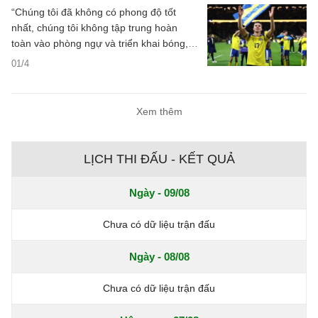
“Chúng tôi đã không có phong độ tốt
nhất, chúng tôi không tập trung hoàn
toàn vào phòng ngự và triển khai bóng,”
Viktor Gyokeres thốt lên hồi tháng 10 sau
01/4
khi Thụy Điển nhận thêm một thất bại
nữa ở vòng loại. “Vấn đề nằm ở thái độ.
Chúng tôi không xứng đáng có được điều
Xem thêm
gì cả. Tất nhiên, đây là một thất bại ê
chề.”
LỊCH THI ĐẤU - KẾT QUẢ
Ngày - 09/08
Chưa có dữ liệu trận đấu
Ngày - 08/08
Chưa có dữ liệu trận đấu