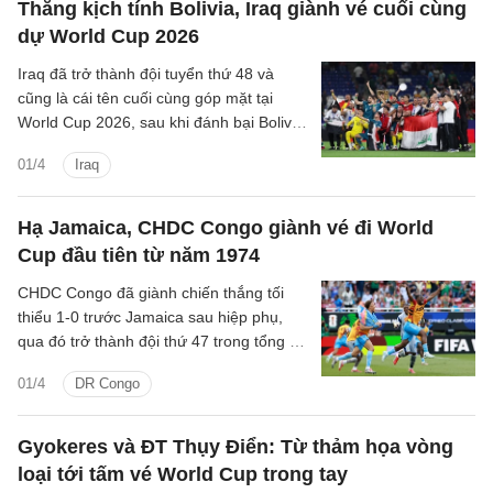
Thắng kịch tính Bolivia, Iraq giành vé cuối cùng
dự World Cup 2026
Iraq đã trở thành đội tuyển thứ 48 và
cũng là cái tên cuối cùng góp mặt tại
World Cup 2026, sau khi đánh bại Bolivia
với tỉ số 2-1 trong trận play-off liên lục
01/4
Iraq
địa.
Hạ Jamaica, CHDC Congo giành vé đi World
Cup đầu tiên từ năm 1974
CHDC Congo đã giành chiến thắng tối
thiểu 1-0 trước Jamaica sau hiệp phụ,
qua đó trở thành đội thứ 47 trong tổng số
48 đội góp mặt tại World Cup.
01/4
DR Congo
Gyokeres và ĐT Thụy Điển: Từ thảm họa vòng
loại tới tấm vé World Cup trong tay