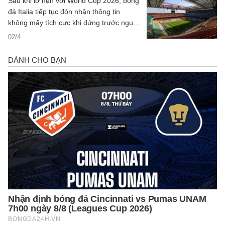
Sau khi lỡ hẹn với World Cup 2026, bóng
đá Italia tiếp tục đón nhận thông tin
không mấy tích cực khi đứng trước nguy
cơ không thể đồng đăng cai UEFA EURO
02/4
2032 cùng Thổ Nhĩ Kỳ.