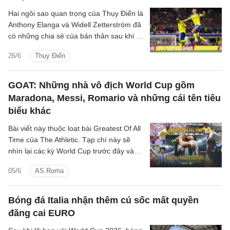
Hai ngôi sao quan trọng của Thụy Điển là
Anthony Elanga và Widell Zetterström đã
có những chia sẻ của bản thân sau khi có
được trận hòa 1-1 trước Nhật Bản để tiến
26/6
Thụy Điển
vào vòng knock-out.
GOAT: Những nhà vô địch World Cup gồm
Maradona, Messi, Romario và những cái tên tiêu
biểu khác
Bài viết này thuộc loạt bài Greatest Of All
Time của The Athletic. Tạp chí này sẽ
nhìn lại các kỳ World Cup trước đây và
xác định những gương mặt vĩ đại nhất
05/6
AS Roma
trong nhiều hạng mục khác nhau. Phần
một nói về những bàn thắng vĩ đại nhất.
Phần hai nói về những cuộc chia tay
Bóng đá Italia nhận thêm cú sốc mất quyền
World Cup đáng nhớ nhất.
đăng cai EURO