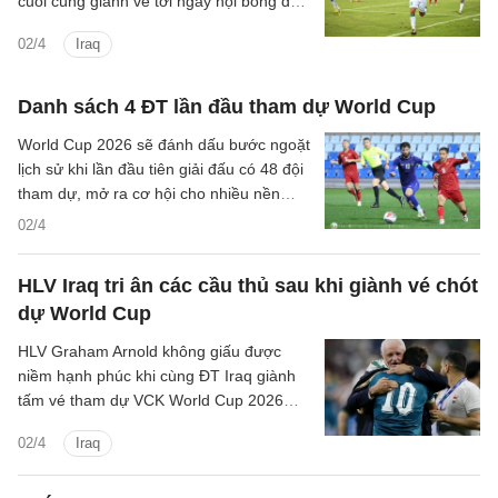
cuối cùng giành vé tới ngày hội bóng đá
lớn nhất hành tinh. Đây là cái kết trọn vẹn
02/4
Iraq
cho hành trình đầy gian nan của đại diện
Tây Á.
Danh sách 4 ĐT lần đầu tham dự World Cup
World Cup 2026 sẽ đánh dấu bước ngoặt
lịch sử khi lần đầu tiên giải đấu có 48 đội
tham dự, mở ra cơ hội cho nhiều nền
bóng đá mới với 4 tân binh.
02/4
HLV Iraq tri ân các cầu thủ sau khi giành vé chót
dự World Cup
HLV Graham Arnold không giấu được
niềm hạnh phúc khi cùng ĐT Iraq giành
tấm vé tham dự VCK World Cup 2026
sau chiến thắng ở trận playoff liên lục địa.
02/4
Iraq