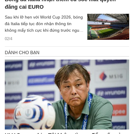
World Cup đáng nhớ nhất.
đăng cai EURO
Sau khi lỡ hẹn với World Cup 2026, bóng
đá Italia tiếp tục đón nhận thông tin
không mấy tích cực khi đứng trước nguy
cơ không thể đồng đăng cai UEFA EURO
02/4
2032 cùng Thổ Nhĩ Kỳ.