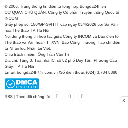
© 2006. Trang thông tin điện tử tổng hợp Bongda24h.vn
CƠ QUAN CHỦ QUẢN: Công ty Cổ phần Truyền thông Quốc tế
INCOM
Giấy phép số: 150/GP-SVHTT cấp ngày 03/4/2026 bởi Sở Văn
hoá Thể thao TP. Hà Nội
Nội dung thông tin hợp tác giữa Công ty INCOM và Báo điện tử
Thể thao và Văn hoá - TTXVN, Báo Công Thương, Tạp chí điện
tử Nhân lực Nhân tài Việt.
Chịu trách nhiệm: Ông Trần Văn Trí
Địa chỉ: Tầng 3, Tòa nhà IC, số 82 phố Duy Tân, Phường Cầu
Giấy, TP. Hà Nội
Email: bongda24h@incom.vn /Số điện thoại: (024) 3.784 8888
RSS
|
Theo dõi chúng tôi
X
Liên hệ
Quảng cáo
(024) 3.784 8888
Toàn bộ bản quyền thuộc
Bongda24h.vn