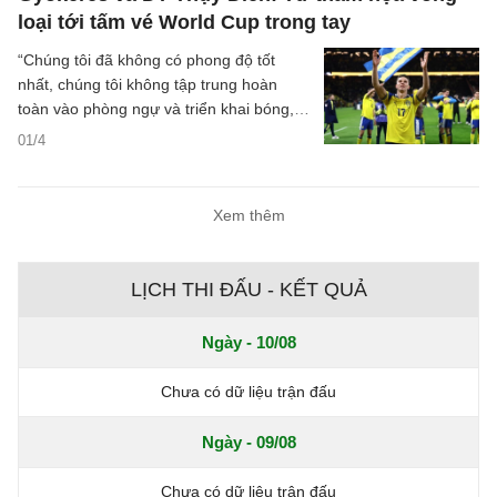
loại tới tấm vé World Cup trong tay
“Chúng tôi đã không có phong độ tốt
nhất, chúng tôi không tập trung hoàn
toàn vào phòng ngự và triển khai bóng,”
Viktor Gyokeres thốt lên hồi tháng 10 sau
01/4
khi Thụy Điển nhận thêm một thất bại
nữa ở vòng loại. “Vấn đề nằm ở thái độ.
Chúng tôi không xứng đáng có được điều
Xem thêm
gì cả. Tất nhiên, đây là một thất bại ê
chề.”
LỊCH THI ĐẤU - KẾT QUẢ
Ngày - 10/08
Chưa có dữ liệu trận đấu
Ngày - 09/08
Chưa có dữ liệu trận đấu