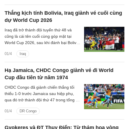
Thắng kịch tính Bolivia, Iraq giành vé cuối cùng
dự World Cup 2026
Iraq đã trở thành đội tuyển thứ 48 và
cũng là cái tên cuối cùng góp mặt tại
World Cup 2026, sau khi đánh bại Bolivia
với tỉ số 2-1 trong trận play-off liên lục
01/4
Iraq
địa.
Hạ Jamaica, CHDC Congo giành vé đi World
Cup đầu tiên từ năm 1974
CHDC Congo đã giành chiến thắng tối
thiểu 1-0 trước Jamaica sau hiệp phụ,
qua đó trở thành đội thứ 47 trong tổng số
48 đội góp mặt tại World Cup.
01/4
DR Congo
Gyokeres và ĐT Thụy Điển: Từ thảm họa vòng