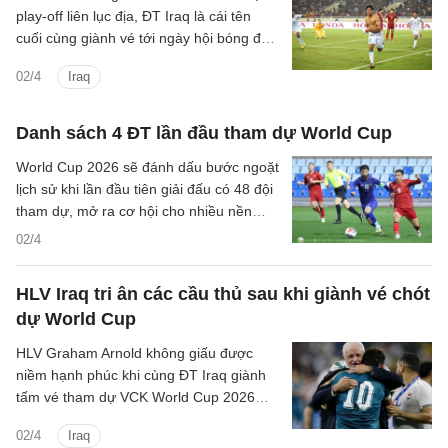
play-off liên lục địa, ĐT Iraq là cái tên
cuối cùng giành vé tới ngày hội bóng đá
lớn nhất hành tinh. Đây là cái kết trọn vẹn
02/4
Iraq
cho hành trình đầy gian nan của đại diện
Tây Á.
Danh sách 4 ĐT lần đầu tham dự World Cup
World Cup 2026 sẽ đánh dấu bước ngoặt
lịch sử khi lần đầu tiên giải đấu có 48 đội
tham dự, mở ra cơ hội cho nhiều nền
bóng đá mới với 4 tân binh.
02/4
HLV Iraq tri ân các cầu thủ sau khi giành vé chót
dự World Cup
HLV Graham Arnold không giấu được
niềm hạnh phúc khi cùng ĐT Iraq giành
tấm vé tham dự VCK World Cup 2026
sau chiến thắng ở trận playoff liên lục địa.
02/4
Iraq