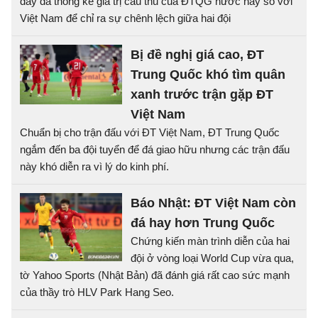
đây đã thống kê giá trị cầu thủ của ĐTQG nước này so với
Việt Nam để chỉ ra sự chênh lệch giữa hai đội
Bị đề nghị giá cao, ĐT
Trung Quốc khó tìm quân
xanh trước trận gặp ĐT
Việt Nam
Chuẩn bị cho trận đấu với ĐT Việt Nam, ĐT Trung Quốc
ngắm đến ba đội tuyển để đá giao hữu nhưng các trận đấu
này khó diễn ra vì lý do kinh phí.
Báo Nhật: ĐT Việt Nam còn
đá hay hơn Trung Quốc
Chứng kiến màn trình diễn của hai
đội ở vòng loại World Cup vừa qua,
tờ Yahoo Sports (Nhật Bản) đã đánh giá rất cao sức mạnh
của thầy trò HLV Park Hang Seo.