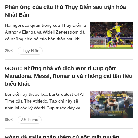
Phản ứng của cầu thủ Thụy Điển sau trận hòa
Nhật Bản
Hai ngôi sao quan trọng của Thụy Điển là
Anthony Elanga và Widell Zetterström đã
có những chia sẻ của bản thân sau khi có
được trận hòa 1-1 trước Nhật Bản để tiến
26/6
Thụy Điển
vào vòng knock-out.
GOAT: Những nhà vô địch World Cup gồm
Maradona, Messi, Romario và những cái tên tiêu
biểu khác
Bài viết này thuộc loạt bài Greatest Of All
Time của The Athletic. Tạp chí này sẽ
nhìn lại các kỳ World Cup trước đây và
xác định những gương mặt vĩ đại nhất
05/6
AS Roma
trong nhiều hạng mục khác nhau. Phần
một nói về những bàn thắng vĩ đại nhất.
Phần hai nói về những cuộc chia tay
Bóng đá Italia nhận thêm cú sốc mất quyền