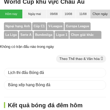
World Cup khu vực Châu Âu
Chọn ngày
Hôm nay
Ngày mai
09/08
10/08
11/08
Ngoại hạng Anh
Cúp C1
V-League
Europa League
La Liga
Serie A
Bundesliga
Ligue 1
Chọn giải khác
Không có trận đấu nào trong ngày
Theo Thể thao & Văn hóa
Lịch thi đấu Bóng đá
Bảng xếp hạng Bóng đá
Kết quả bóng đá đêm hôm