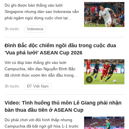
Dù ghi được bàn thắng vào lưới
Singapore nhưng dàn sao Indonesia vẫn
phải ngậm ngùi dừng cuộc chơi tại
ASEAN Cup 2026, do chỉ xếp thứ ba
3h trước
Indonesia
bảng A.
Đình Bắc độc chiếm ngôi đầu trong cuộc đua
'Vua phá lưới' ASEAN Cup 2026
Với cú đúp bàn thắng ghi vào lưới
Campuchia, tiền đạo Nguyễn Đình Bắc
đã chính thức vươn lên dẫn đầu trong
cuộc đua 'Vua phá lưới' với 5 bàn thắng.
3h trước
ĐT Việt Nam
Video: Tình huống thủ môn Lê Giang phải nhận
bàn thua đầu tiên ở ASEAN Cup
Dù phải chơi với đội hình thấp nhưng
Campuchia đã bất ngờ gỡ hòa 1-1 trước