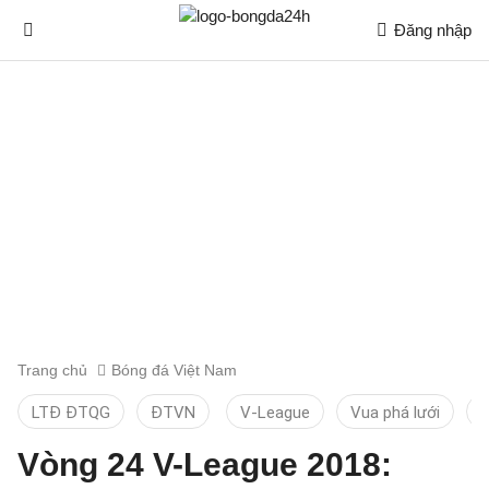
Đăng nhập
Trang chủ
Bóng đá Việt Nam
LTĐ ĐTQG
ĐTVN
V-League
Vua phá lưới
T
Vòng 24 V-League 2018: