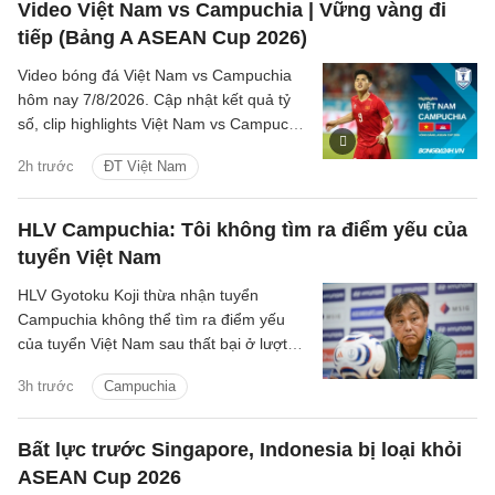
Video Việt Nam vs Campuchia | Vững vàng đi
tiếp (Bảng A ASEAN Cup 2026)
Video bóng đá Việt Nam vs Campuchia
hôm nay 7/8/2026. Cập nhật kết quả tỷ
số, clip highlights Việt Nam vs Campuchia
(Bảng A ASEAN Cup 2026) các tình
2h trước
ĐT Việt Nam
huống trên sân.
HLV Campuchia: Tôi không tìm ra điểm yếu của
tuyển Việt Nam
HLV Gyotoku Koji thừa nhận tuyển
Campuchia không thể tìm ra điểm yếu
của tuyển Việt Nam sau thất bại ở lượt
trận cuối bảng A ASEAN Cup 2026, đồng
3h trước
Campuchia
thời tin rằng thầy trò HLV Kim Sang Sik
đủ sức góp mặt ở trận chung kết.
Bất lực trước Singapore, Indonesia bị loại khỏi
ASEAN Cup 2026