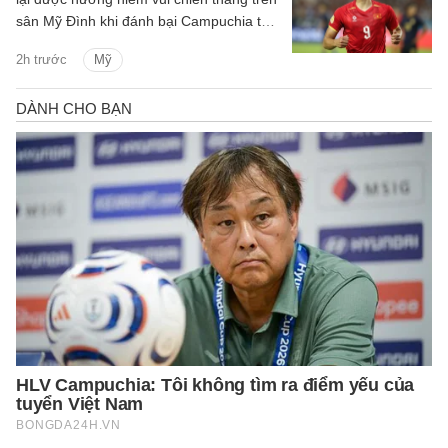
sân Mỹ Đình khi đánh bại Campuchia tỷ
số 3-1 ở lượt trận cuối bảng A ASEAN
2h trước
Mỹ
Cup 2026.