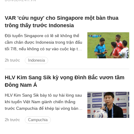
VAR 'cứu nguy' cho Singapore một bàn thua
trông thấy trước Indonesia
Đội tuyển Singapore có lẽ sẽ không thể
cầm chân được Indonesia trong trận đấu
tối 7/8, nếu không có sự vào cuộc kịp thời
của VAR.
2h trước
Indonesia
HLV Kim Sang Sik kỳ vọng Đình Bắc vươn tầm
Đông Nam Á
HLV Kim Sang Sik bày tỏ sự hài lòng sau
khi tuyển Việt Nam giành chiến thắng
trước Campuchia để khép lại vòng bảng
ASEAN Cup 2026 với ngôi đầu bảng A,
2h trước
Campuchia
đồng thời dành nhiều lời khen cho
Nguyễn Đình Bắc.