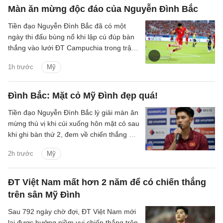
Màn ăn mừng độc đáo của Nguyễn Đình Bắc
Tiền đạo Nguyễn Đình Bắc đã có một
ngày thi đấu bùng nổ khi lập cú đúp bàn
thắng vào lưới ĐT Campuchia trong trận
thắng 3-1 của ĐT Việt Nam trên sân Mỹ
1h trước
Mỹ
Đình tối 7/8.
Đình Bắc: Mặt cỏ Mỹ Đình đẹp quá!
Tiền đạo Nguyễn Đình Bắc lý giải màn ăn
mừng thú vị khi cúi xuống hôn mặt cỏ sau
khi ghi bàn thứ 2, đem về chiến thắng 3-1
của ĐT Việt Nam trước Campuchia.
2h trước
Mỹ
ĐT Việt Nam mất hơn 2 năm để có chiến thắng
trên sân Mỹ Đình
Sau 792 ngày chờ đợi, ĐT Việt Nam mới
lại được hưởng niềm vui chiến thắng trên