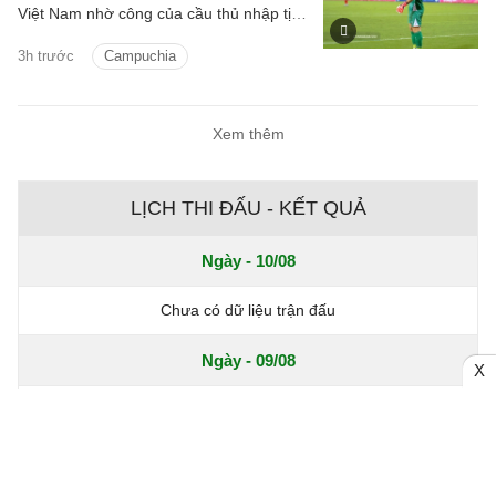
Việt Nam nhờ công của cầu thủ nhập tịch
Iago Bento.
3h trước
Campuchia
Xem thêm
LỊCH THI ĐẤU - KẾT QUẢ
Ngày - 10/08
Chưa có dữ liệu trận đấu
Ngày - 09/08
X
Chưa có dữ liệu trận đấu
ASEAN Cup, Thứ 7 - 08/08