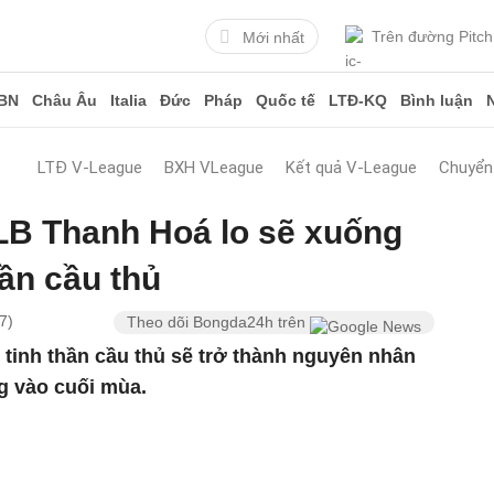
Trên đường Pitch
Mới nhất
BN
Châu Âu
Italia
Đức
Pháp
Quốc tế
LTĐ-KQ
Bình luận
LTĐ V-League
BXH VLeague
Kết quả V-League
Chuyển
CLB Thanh Hoá lo sẽ xuống
hần cầu thủ
7)
Theo dõi Bongda24h trên
tinh thần cầu thủ sẽ trở thành nguyên nhân
g vào cuối mùa.