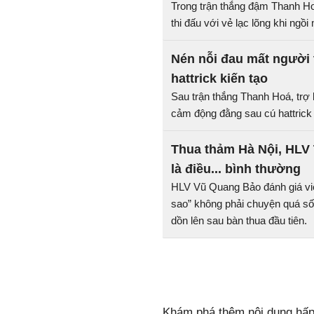
Trong trận thắng đậm Thanh Ho
thi đấu với vẻ lạc lõng khi ngồi
Nén nỗi đau mất người 
hattrick kiến tạo
Sau trận thắng Thanh Hoá, trợ
cảm động đằng sau cú hattrick
Thua thảm Hà Nội, HLV
là điều... bình thường
HLV Vũ Quang Bảo đánh giá vi
sao” không phải chuyện quá sốc
dồn lên sau bàn thua đầu tiên.
Khám phá thêm nội dung hấp 