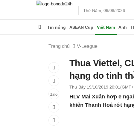
Thứ Năm, 06/08/2026
Tin nóng
ASEAN Cup
Việt Nam
Anh
T
Trang chủ
V-League
Thua Viettel, 
hạng do tinh t
Thứ Bảy 19/10/2019 20:01(GMT+
Zalo
HLV Mai Xuân hợp e ngại 
khiến Thanh Hoá rớt hạn