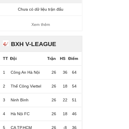
Chưa có dữ liệu trận đấu
Xem thêm
BXH V-LEAGUE
TT
Đội
Trận
HS
Điểm
1
Công An Hà Nội
26
36
64
2
Thể Công Viettel
26
18
54
3
Ninh Bình
26
22
51
4
Hà Nội FC
26
18
46
5
CA TP.HCM
26
-8
36