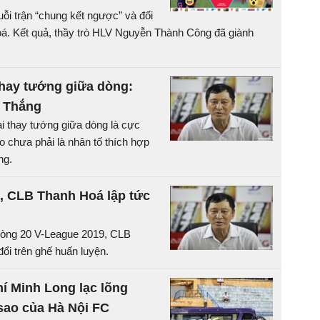
i trận “chung kết ngược” và đối
Hoá. Kết quả, thầy trò HLV Nguyễn Thành Công đã giành
thay tướng giữa dòng:
 Thắng
i thay tướng giữa dòng là cực
 chưa phải là nhân tố thích hợp
ng.
, CLB Thanh Hoá lập tức
 vòng 20 V-League 2019, CLB
đổi trên ghế huấn luyện.
í Minh Long lạc lõng
sao của Hà Nội FC