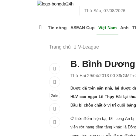
Thứ Sáu, 07/08/2026
Tin nóng
ASEAN Cup
Việt Nam
Anh
T
Trang chủ
V-League
B. Bình Dương
Thứ Hai 29/04/2013 00:36(GMT+
Được đá trên sân nhà, lại được 
Zalo
HLV cao ngạo Lê Thụy Hải lại thu
Dầu bị chôn chặt ở vị trí cuối bảng.
Ở thời điểm hiện tại, ĐT Long An bị
viên rớt hạng tiềm tàng khác là Đồn
trong thời gian qua, vẫn được đánh 