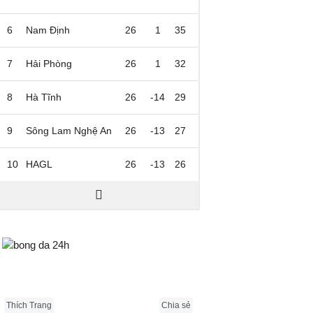
6
Nam Định
26
1
35
7
Hải Phòng
26
1
32
8
Hà Tĩnh
26
-14
29
9
Sông Lam Nghệ An
26
-13
27
10
HAGL
26
-13
26
Bongda24h.vn
Thích Trang
Chia sẻ