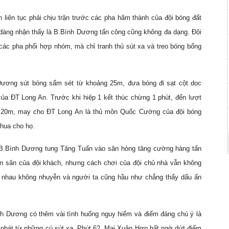
liên tục phải chịu trận trước các pha hãm thành của đội bóng đất
 dàng nhận thấy là B.Bình Dương tấn công cũng không đa dạng. Đội
các pha phối hợp nhóm, mà chỉ tranh thủ sút xa và treo bóng bổng
.
Dương sút bóng sấm sét từ khoảng 25m, đưa bóng đi sạt cột dọc
a ĐT Long An. Trước khi hiệp 1 kết thúc chừng 1 phút, đến lượt
 20m, may cho ĐT Long An là thủ môn Quốc Cường của đội bóng
hua cho họ.
 B.Bình Dương tung Tăng Tuấn vào sân hòng tăng cường hàng tấn
ần sân của đội khách, nhưng cách chơi của đội chủ nhà vẫn không
ới nhau không nhuyễn và người ta cũng hầu như chẳng thấy dấu ấn
nh Dương có thêm vài tình huống nguy hiểm và điểm đáng chú ý là
 phát từ những cú sút xa. Phút 62, Mai Xuân Hợp bất ngờ dứt điểm