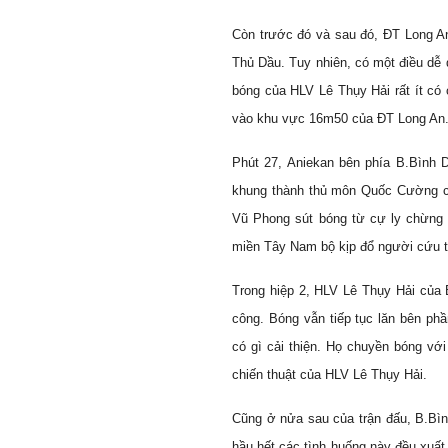
Còn trước đó và sau đó, ĐT Long An 
Thủ Dầu. Tuy nhiên, có một điều dễ
bóng của HLV Lê Thụy Hải rất ít có 
vào khu vực 16m50 của ĐT Long An
Phút 27, Aniekan bên phía B.Bình 
khung thành thủ môn Quốc Cường củ
Vũ Phong sút bóng từ cự ly chừng
miền Tây Nam bộ kịp đổ người cứu t
Trong hiệp 2, HLV Lê Thụy Hải của
công. Bóng vẫn tiếp tục lăn bên ph
có gì cải thiện. Họ chuyền bóng v
chiến thuật của HLV Lê Thụy Hải.
Cũng ở nửa sau của trận đấu, B.Bì
hầu hết các tình huống này đều xuất