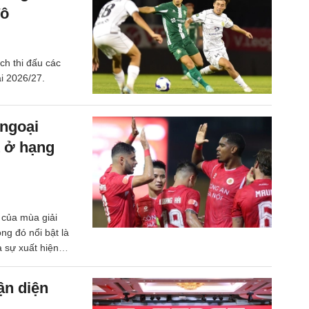
đô
ch thi đấu các
ải 2026/27.
 ngoại
 ở hạng
của mùa giải
ng đó nổi bật là
à sự xuất hiện
ận diện