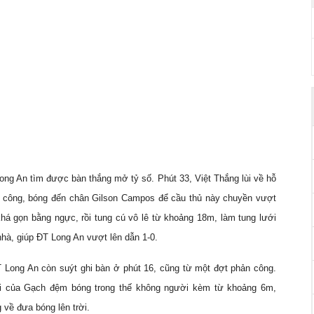
Long An tìm được bàn thắng mở tỷ số. Phút 33, Việt Thắng lùi về hỗ
ản công, bóng đến chân Gilson Campos để cầu thủ này chuyền vượt
há gọn bằng ngực, rồi tung cú vô lê từ khoảng 18m, làm tung lưới
hà, giúp ĐT Long An vượt lên dẫn 1-0.
 Long An còn suýt ghi bàn ở phút 16, cũng từ một đợt phản công.
i của Gạch đệm bóng trong thế không người kèm từ khoảng 6m,
 về đưa bóng lên trời.