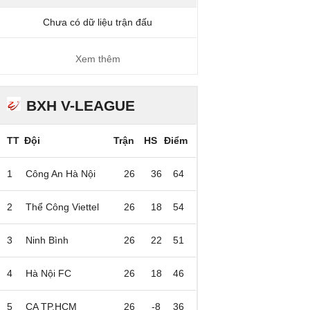
Chưa có dữ liệu trận đấu
Xem thêm
BXH V-LEAGUE
TT
Đội
Trận
HS
Điểm
1
Công An Hà Nội
26
36
64
2
Thể Công Viettel
26
18
54
3
Ninh Bình
26
22
51
4
Hà Nội FC
26
18
46
5
CA TP.HCM
26
-8
36