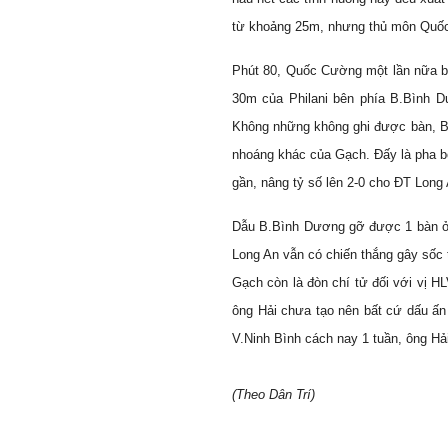
từ khoảng 25m, nhưng thủ môn Quốc
Phút 80, Quốc Cường một lần nữa b
30m của Philani bên phía B.Bình D
Không những không ghi được bàn, B
nhoáng khác của Gạch. Đấy là pha 
gần, nâng tỷ số lên 2-0 cho ĐT Long 
Dẫu B.Bình Dương gỡ được 1 bàn ở 
Long An vẫn có chiến thắng gây sốc 
Gạch còn là đòn chí tử đối với vị H
ông Hải chưa tạo nên bất cứ dấu ấn
V.Ninh Bình cách nay 1 tuần, ông Hả
(Theo
D
ân Tr
í)