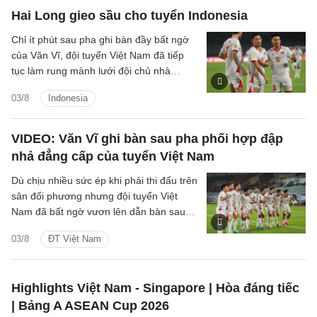
Hai Long gieo sầu cho tuyển Indonesia
Chỉ ít phút sau pha ghi bàn đầy bất ngờ
của Văn Vĩ, đội tuyển Việt Nam đã tiếp
tục làm rung mành lưới đội chủ nhà
Indonesia, với người ghi bàn là tiền vệ
03/8
Indonesia
Nguyễn Hai Long.
VIDEO: Văn Vĩ ghi bàn sau pha phối hợp đập
nhả đẳng cấp của tuyển Việt Nam
Dù chịu nhiều sức ép khi phải thi đấu trên
sân đối phương nhưng đội tuyển Việt
Nam đã bất ngờ vươn lên dẫn bàn sau
pha dứt điểm đẳng cấp của hậu vệ Văn
03/8
ĐT Việt Nam
Vĩ.
Highlights Việt Nam - Singapore | Hòa đáng tiếc
| Bảng A ASEAN Cup 2026