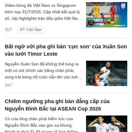
Video bóng đá Việt Nam vs Singapore
hôm nay 31/7/2026. Cập nhật kết quả tỷ
số, clip highlights trận đấu giữa Việt Nam
vs Singapore (Bảng A ASEAN Cup 2026).
31/7
ĐT Việt Nam
Bất ngờ với pha ghi bàn 'cực son' của Xuân Son
vào lưới Timor Leste
Nguyễn Xuân Son đã không thể tung ra
một cú sút chính xác bằng chân phải,
song trái bóng rốt cuộc vẫn lăn vào lưới
nhờ cái chân trái của tiền đạo này.
24/7
Chiêm ngưỡng pha ghi bàn đẳng cấp của
Nguyễn Đình Bắc tại ASEAN Cup 2026
Cú cứa lòng chân phải hiểm hóc của
Nguyễn Đình Bắc vào góc xa khung
thành ở phút 31 đã mang về bàn thắng