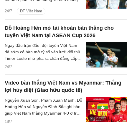
thứ hai cho đội tuyển Việt Nam trước
24/7
ĐT Việt Nam
Timor Leste.
Đỗ Hoàng Hên mở tài khoản bàn thắng cho
tuyển Việt Nam tại ASEAN Cup 2026
Ngay đầu trận đấu, đội tuyển Việt Nam
đã sớm có bàn mở tỷ số vào lưới đối thủ
Timor Leste nhờ pha ra chân đẳng cấp
của tiền vệ nhập tịch Đỗ Hoàng Hên.
24/7
Video bàn thắng Việt Nam vs Myanmar: Thắng
lợi hủy diệt (Giao hữu quốc tế)
Nguyễn Xuân Son, Phạm Xuân Mạnh, Đỗ
Hoàng Hên và Nguyễn Đình Bắc ghi bàn
giúp Việt Nam thắng Myanmar 4-0 ở trận
giao hữu trước ASEAN Cup.
18/7