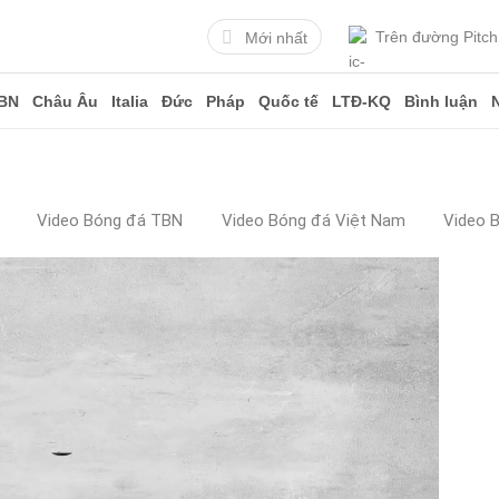
Trên đường Pitch
Mới nhất
BN
Châu Âu
Italia
Đức
Pháp
Quốc tế
LTĐ-KQ
Bình luận
Video Bóng đá TBN
Video Bóng đá Việt Nam
Video 