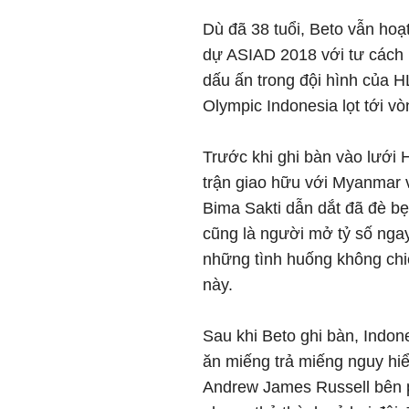
Dù đã 38 tuổi, Beto vẫn hoạ
dự ASIAD 2018 với tư cách là
dấu ấn trong đội hình của HL
Olympic Indonesia lọt tới vò
Trước khi ghi bàn vào lưới 
trận giao hữu với Myanmar 
Bima Sakti dẫn dắt đã đè bẹp
cũng là người mở tỷ số ngay
những tình huống không chi
này.
Sau khi Beto ghi bàn, Indo
ăn miếng trả miếng nguy hiể
Andrew James Russell bên p