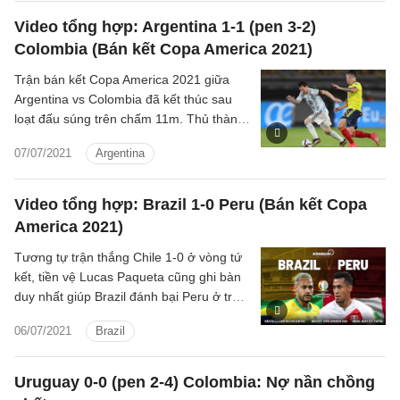
Video tổng hợp: Argentina 1-1 (pen 3-2)
Colombia (Bán kết Copa America 2021)
Trận bán kết Copa America 2021 giữa
Argentina vs Colombia đã kết thúc sau
loạt đấu súng trên chấm 11m. Thủ thành
Emiliano Martinez là người hùng đưa
07/07/2021
Argentina
Argentina vào chung kết khi cản phá
thành công ba cú đá luân lưu của các
cầu thủ Colombia.
Video tổng hợp: Brazil 1-0 Peru (Bán kết Copa
America 2021)
Tương tự trận thắng Chile 1-0 ở vòng tứ
kết, tiền vệ Lucas Paqueta cũng ghi bàn
duy nhất giúp Brazil đánh bại Peru ở trận
bán kết Copa America 2021.
06/07/2021
Brazil
Uruguay 0-0 (pen 2-4) Colombia: Nợ nần chồng