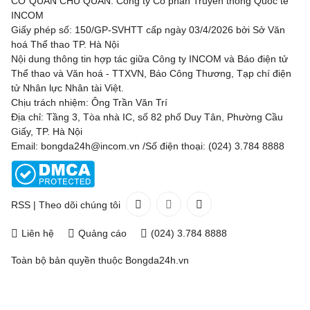
CƠ QUAN CHỦ QUẢN: Công ty Cổ phần Truyền thông Quốc tế
INCOM
Giấy phép số: 150/GP-SVHTT cấp ngày 03/4/2026 bởi Sở Văn
hoá Thể thao TP. Hà Nội
Nội dung thông tin hợp tác giữa Công ty INCOM và Báo điện tử
Thể thao và Văn hoá - TTXVN, Báo Công Thương, Tạp chí điện
tử Nhân lực Nhân tài Việt.
Chịu trách nhiệm: Ông Trần Văn Trí
Địa chỉ: Tầng 3, Tòa nhà IC, số 82 phố Duy Tân, Phường Cầu
Giấy, TP. Hà Nội
Email: bongda24h@incom.vn /Số điện thoại: (024) 3.784 8888
RSS
|
Theo dõi chúng tôi
Liên hệ
Quảng cáo
(024) 3.784 8888
Toàn bộ bản quyền thuộc
Bongda24h.vn