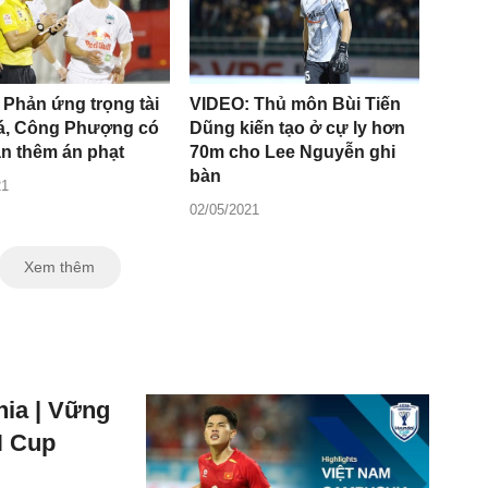
 Phản ứng trọng tài
VIDEO: Thủ môn Bùi Tiến
uá, Công Phượng có
Dũng kiến tạo ở cự ly hơn
ận thêm án phạt
70m cho Lee Nguyễn ghi
bàn
21
02/05/2021
Xem thêm
ia | Vững
N Cup