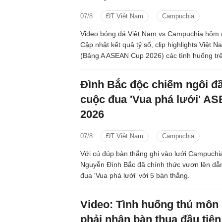
07/8
ĐT Việt Nam
Campuchia
Video bóng đá Việt Nam vs Campuchia hôm 
Cập nhật kết quả tỷ số, clip highlights Việt
(Bảng A ASEAN Cup 2026) các tình huống tr
Đình Bắc độc chiếm ngôi đầ
cuộc đua 'Vua phá lưới' A
2026
07/8
ĐT Việt Nam
Campuchia
Với cú đúp bàn thắng ghi vào lưới Campuchia
Nguyễn Đình Bắc đã chính thức vươn lên dẫ
đua 'Vua phá lưới' với 5 bàn thắng.
Video: Tình huống thủ môn
phải nhận bàn thua đầu ti