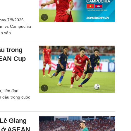
nay 7/8/2026.
 Nam vs Campuchia
ên sân.
u trong
SEAN Cup
, tiền đạo
n đầu trong cuộc
 Lê Giang
ên ở ASEAN