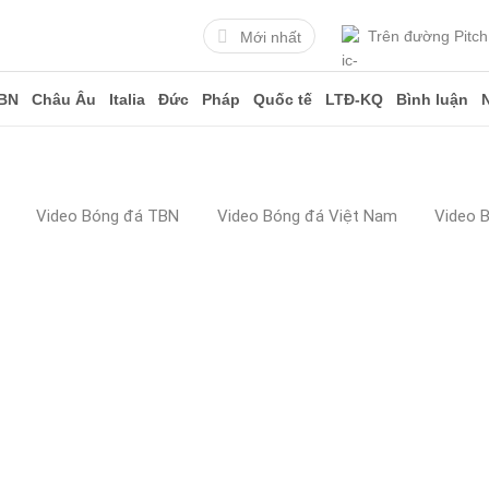
Trên đường Pitch
Mới nhất
BN
Châu Âu
Italia
Đức
Pháp
Quốc tế
LTĐ-KQ
Bình luận
Video Bóng đá TBN
Video Bóng đá Việt Nam
Video 