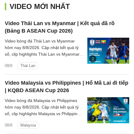
VIDEO MỚI NHẤT
Video Thái Lan vs Myanmar | Kết quả đã rõ
(Bảng B ASEAN Cup 2026)
Video bóng đá Thái Lan vs Myanmar
hôm nay 8/8/2026. Cập nhật kết quả tỷ
số, clip highlights Thái Lan vs Myanmar
(Bảng B ASEAN Cup 2026) các tình
08/8
Thái Lan
huống trên sân.
Video Malaysia vs Philippines | Hổ Mã Lai đi tiếp
| KQBD ASEAN Cup 2026
Video bóng đá Malaysia vs Philippines
hôm nay 8/8/2026. Cập nhật kết quả tỷ
số, clip highlights Malaysia vs Philippines
(Bảng B ASEAN Cup 2026) các tình
08/8
Malaysia
huống trên sân.