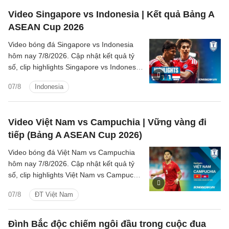
Video Singapore vs Indonesia | Kết quả Bảng A
ASEAN Cup 2026
Video bóng đá Singapore vs Indonesia
hôm nay 7/8/2026. Cập nhật kết quả tỷ
số, clip highlights Singapore vs Indonesia
(Bảng A ASEAN Cup 2026) các tình
07/8
Indonesia
huống trên sân.
Video Việt Nam vs Campuchia | Vững vàng đi
tiếp (Bảng A ASEAN Cup 2026)
Video bóng đá Việt Nam vs Campuchia
hôm nay 7/8/2026. Cập nhật kết quả tỷ
số, clip highlights Việt Nam vs Campuchia
(Bảng A ASEAN Cup 2026) các tình
07/8
ĐT Việt Nam
huống trên sân.
Đình Bắc độc chiếm ngôi đầu trong cuộc đua