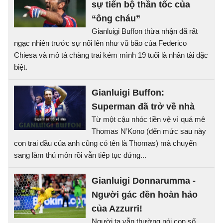
sự tiến bộ thần tốc của
“ông cháu”
Gianluigi Buffon thừa nhận đã rất
ngạc nhiên trước sự nổi lên như vũ bão của Federico
Chiesa và mô tả chàng trai kém mình 19 tuổi là nhân tài đặc
biệt.
Gianluigi Buffon:
Superman đã trở về nhà
Từ một cậu nhóc tiền vệ vì quá mê
Thomas N’Kono (đến mức sau này
con trai đầu của anh cũng có tên là Thomas) mà chuyển
sang làm thủ môn rồi vẫn tiếp tục đứng...
Gianluigi Donnarumma -
Người gác đền hoàn hảo
của Azzurri!
Người ta vẫn thường nói con số