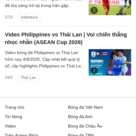
đã tỏa sáng trở lại trong trận gặp
Campuchia tối ngày 7/8.
07/8
Indonesia
Video Philippines vs Thái Lan | Voi chiến thắng
nhọc nhằn (ASEAN Cup 2026)
Video bóng đá Philippines vs Thái Lan
hôm nay 4/8/2026. Cập nhật kết quả tỷ
số, clip highlights Philippines vs Thái Lan
(Bảng B ASEAN Cup 2026) các tình
04/8
Thái Lan
huống trên sân.
Trang chủ
Bóng đá Việt Nam
Tin Nóng
Bóng đá Anh
Video
Bóng đá Châu Âu
Trên đường Pitch
Bóng đá TBN