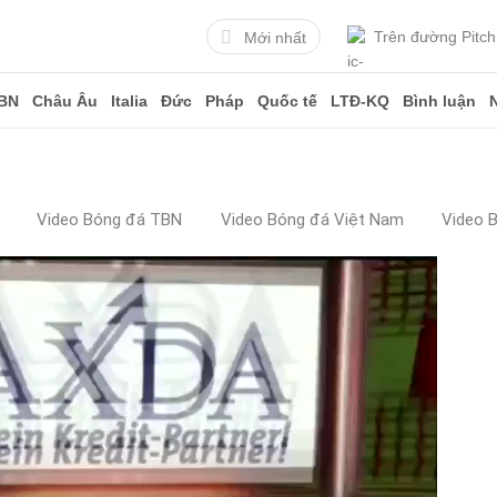
Trên đường Pitch
Mới nhất
BN
Châu Âu
Italia
Đức
Pháp
Quốc tế
LTĐ-KQ
Bình luận
Video Bóng đá TBN
Video Bóng đá Việt Nam
Video 