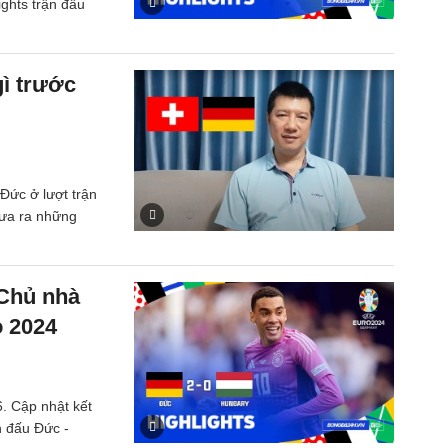
lights trận đấu
ì trước
Đức ở lượt trận
đưa ra những
 Chủ nhà
o 2024
. Cập nhật kết
ận đấu Đức -