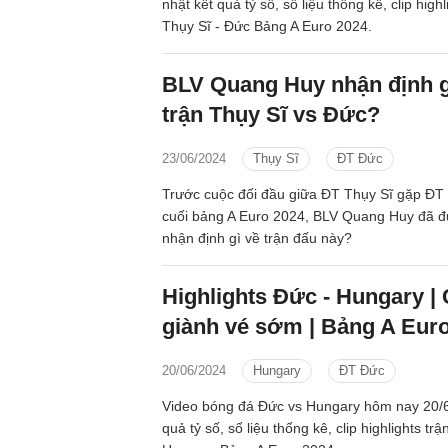
nhật kết quả tỷ số, số liệu thống kê, clip high
Thụy Sĩ - Đức Bảng A Euro 2024.
BLV Quang Huy nhận định g
trận Thụy Sĩ vs Đức?
23/06/2024
Thụy Sĩ
ĐT Đức
Trước cuộc đối đầu giữa ĐT Thụy Sĩ gặp ĐT 
cuối bảng A Euro 2024, BLV Quang Huy đã 
nhận định gì về trận đấu này?
Highlights Đức - Hungary |
giành vé sớm | Bảng A Eur
20/06/2024
Hungary
ĐT Đức
Video bóng đá Đức vs Hungary hôm nay 20/6
quả tỷ số, số liệu thống kê, clip highlights tr