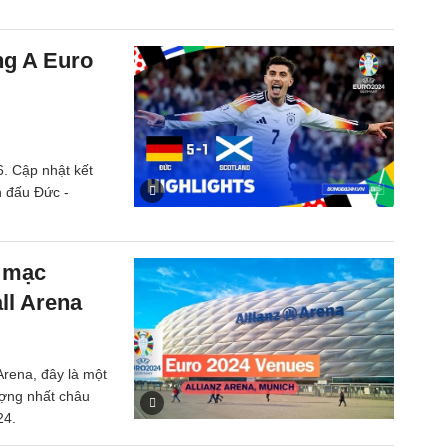
ng A Euro
. Cập nhật kết
ận đấu Đức -
i mạc
ll Arena
Arena, đây là một
ượng nhất châu
24.