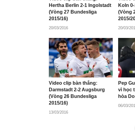
Hertha Berlin 2-1 Ingolstadt
Koln 0
(Vòng 27 Bundesliga
(Vòng 
2015/16)
2015/2
20/03/2016
20/03/20
Video clip bàn thắng:
Pep Gu
Darmstadt 2-2 Augsburg
vì học 
(Vòng 26 Bundesliga
hòa Do
2015/16)
06/03/20
13/03/2016