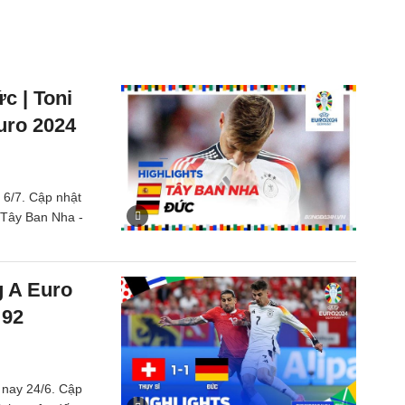
c | Toni
uro 2024
6/7. Cập nhật
ts Tây Ban Nha -
g A Euro
 92
 nay 24/6. Cập