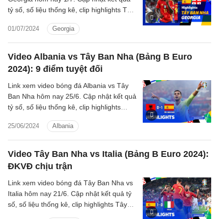
tỷ số, số liệu thống kê, clip highlights Tây
Ban Nha - Georgia Vòng 1/8 Euro 2024.
01/07/2024
Georgia
Video Albania vs Tây Ban Nha (Bảng B Euro
2024): 9 điểm tuyệt đối
Link xem video bóng đá Albania vs Tây
Ban Nha hôm nay 25/6. Cập nhật kết quả
tỷ số, số liệu thống kê, clip highlights
Albania - Tây Ban Nha Bảng B Euro
25/06/2024
Albania
2024.
Video Tây Ban Nha vs Italia (Bảng B Euro 2024):
ĐKVĐ chịu trận
Link xem video bóng đá Tây Ban Nha vs
Italia hôm nay 21/6. Cập nhật kết quả tỷ
số, số liệu thống kê, clip highlights Tây
Ban Nha - Italia Bảng B Euro 2024.