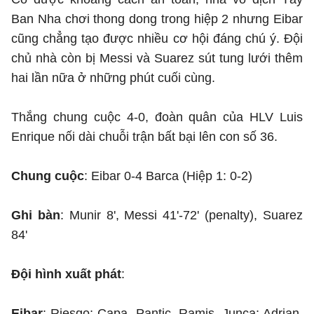
Ban Nha chơi thong dong trong hiệp 2 nhưng Eibar
cũng chẳng tạo được nhiều cơ hội đáng chú ý. Đội
chủ nhà còn bị Messi và Suarez sút tung lưới thêm
hai lần nữa ở những phút cuối cùng.
Thắng chung cuộc 4-0, đoàn quân của HLV Luis
Enrique nối dài chuỗi trận bất bại lên con số 36.
Chung cuộc
: Eibar 0-4 Barca (Hiệp 1: 0-2)
Ghi bàn
: Munir 8', Messi 41'-72' (penalty), Suarez
84'
Đội hình xuất phát
:
Eibar
: Riesgo; Capa, Pantic, Ramis, Junca; Adrian,