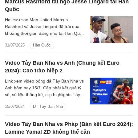
Marcus Rashford tái ngộ Jesse Lingard tại Hàn
Quốc
Hai cựu sao Man United Marcus
Rashford và Jesse Lingard đã trải qua
khoảng thời gian đáng nhớ tại Hàn Quốc,
khi Barca có chuyến du đấu tại đậy.
31/07/2025
Hàn Quốc
Video Tây Ban Nha vs Anh (Chung kết Euro
2024): Cao trào hiệp 2
Link xem video bóng đá Tây Ban Nha vs
Anh hôm nay 15/7. Cập nhật kết quả tỷ
số, số liệu thống kê, clip highlights Tây
Ban Nha - Anh Chung kết Euro 2024.
15/07/2024
ĐT Tây Ban Nha
Video Tây Ban Nha vs Pháp (Bán kết Euro 2024):
Lamine Yamal ZD không thể cản