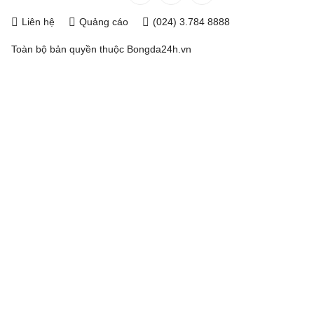
Liên hệ
Quảng cáo
(024) 3.784 8888
Toàn bộ bản quyền thuộc
Bongda24h.vn