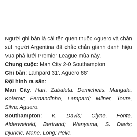
Người ghi bàn là cái tên quen thuộc Aguero và chân
sút người Argentina đã chắc chắn giành danh hiệu
Vua phá lưới Premier League mùa này.
Chung cuộc
: Man City 2-0 Southampton
Ghi bàn
: Lampard 31', Aguero 88'
Đội hình ra sân
:
Man City
:
Hart; Zabaleta, Demichelis, Mangala,
Kolarov; Fernandinho, Lampard; Milner, Toure,
Silva; Aguero.
Southampton
:
K. Davis; Clyne, Fonte,
Alderweireld, Bertrand; Wanyama, S. Davis;
Djuricic, Mane, Long; Pelle.