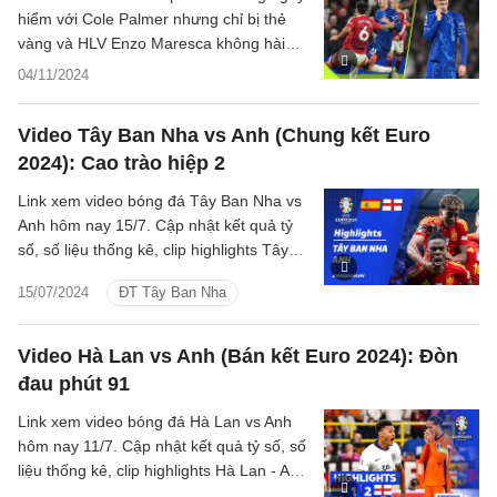
là toàn bộ nội dung cuộc phỏng vấn ấy.
hiểm với Cole Palmer nhưng chỉ bị thẻ
vàng và HLV Enzo Maresca không hài
lòng với quyết định này của trọng tài.
04/11/2024
Video Tây Ban Nha vs Anh (Chung kết Euro
2024): Cao trào hiệp 2
Link xem video bóng đá Tây Ban Nha vs
Anh hôm nay 15/7. Cập nhật kết quả tỷ
số, số liệu thống kê, clip highlights Tây
Ban Nha - Anh Chung kết Euro 2024.
15/07/2024
ĐT Tây Ban Nha
Video Hà Lan vs Anh (Bán kết Euro 2024): Đòn
đau phút 91
Link xem video bóng đá Hà Lan vs Anh
hôm nay 11/7. Cập nhật kết quả tỷ số, số
liệu thống kê, clip highlights Hà Lan - Anh
Bán kết Euro 2024.