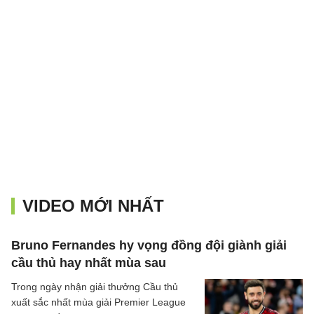
VIDEO MỚI NHẤT
Bruno Fernandes hy vọng đồng đội giành giải
cầu thủ hay nhất mùa sau
Trong ngày nhận giải thưởng Cầu thủ
xuất sắc nhất mùa giải Premier League