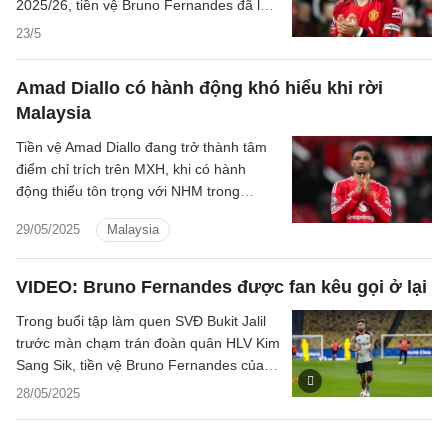
2025/26, tiền vệ Bruno Fernandes đã lên
tiếng tri ân đồng đội.
23/5
Amad Diallo có hành động khó hiểu khi rời
Malaysia
Tiền vệ Amad Diallo đang trở thành tâm
điểm chỉ trích trên MXH, khi có hành
động thiếu tôn trọng với NHM trong
chuyến du đấu tại Malaysia.
29/05/2025
Malaysia
VIDEO: Bruno Fernandes được fan kêu gọi ở lại
Trong buổi tập làm quen SVĐ Bukit Jalil
trước màn chạm trán đoàn quân HLV Kim
Sang Sik, tiền vệ Bruno Fernandes của
Man United đã nhận được tình cảm nồng
28/05/2025
nhiệt từ NHM