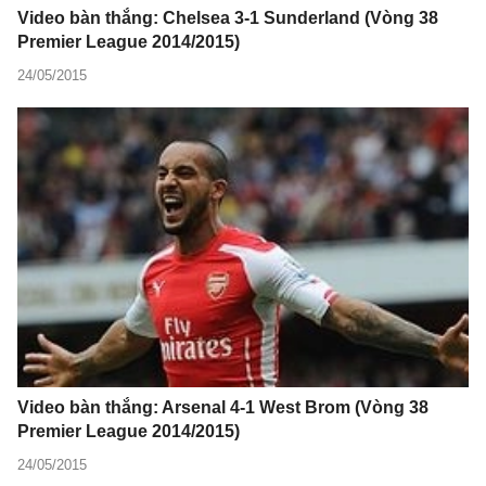
Video bàn thắng: Chelsea 3-1 Sunderland (Vòng 38
Premier League 2014/2015)
24/05/2015
Video bàn thắng: Arsenal 4-1 West Brom (Vòng 38
Premier League 2014/2015)
24/05/2015