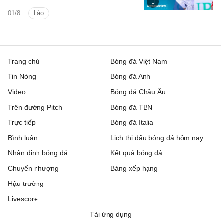
Lào vs Philippines (Bảng B ASEAN Cup
01/8
Lào
2026).
Trang chủ
Bóng đá Việt Nam
Tin Nóng
Bóng đá Anh
Video
Bóng đá Châu Âu
Trên đường Pitch
Bóng đá TBN
Trực tiếp
Bóng đá Italia
Bình luận
Lịch thi đấu bóng đá hôm nay
Nhận định bóng đá
Kết quả bóng đá
Chuyển nhượng
Bảng xếp hạng
Hậu trường
Livescore
Tải ứng dụng