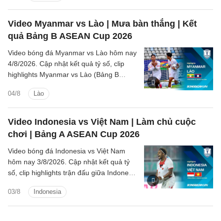
Video Myanmar vs Lào | Mưa bàn thắng | Kết
quả Bảng B ASEAN Cup 2026
Video bóng đá Myanmar vs Lào hôm nay
4/8/2026. Cập nhật kết quả tỷ số, clip
highlights Myanmar vs Lào (Bảng B
ASEAN Cup 2026) các tình huống trên
04/8
Lào
sân.
Video Indonesia vs Việt Nam | Làm chủ cuộc
chơi | Bảng A ASEAN Cup 2026
Video bóng đá Indonesia vs Việt Nam
hôm nay 3/8/2026. Cập nhật kết quả tỷ
số, clip highlights trận đấu giữa Indonesia
vs Việt Nam (Bảng A ASEAN Cup 2026).
03/8
Indonesia