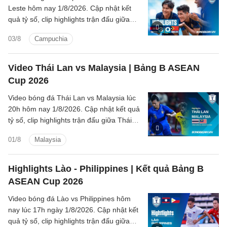
Leste hôm nay 1/8/2026. Cập nhật kết
quả tỷ số, clip highlights trận đấu giữa
Campuchia vs Timor Leste (Bảng A
03/8
Campuchia
ASEAN Cup 2026).
Video Thái Lan vs Malaysia | Bảng B ASEAN
Cup 2026
Video bóng đá Thái Lan vs Malaysia lúc
20h hôm nay 1/8/2026. Cập nhật kết quả
tỷ số, clip highlights trận đấu giữa Thái
Lan vs Malaysia (Bảng B ASEAN Cup
01/8
Malaysia
2026).
Highlights Lào - Philippines | Kết quả Bảng B
ASEAN Cup 2026
Video bóng đá Lào vs Philippines hôm
nay lúc 17h ngày 1/8/2026. Cập nhật kết
quả tỷ số, clip highlights trận đấu giữa