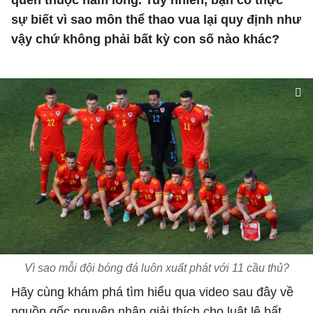
quen thuộc nằm lòng. Tuy nhiên, bạn có thực
sự biết vì sao môn thể thao vua lại quy định như
vậy chứ không phải bất kỳ con số nào khác?
Vì sao mỗi đội bóng đá luôn xuất phát với 11 cầu thủ?
Hãy cùng khám phá tìm hiểu qua video sau đây về
nguồn gốc nguyên nhân giải thích cho luật lệ bất