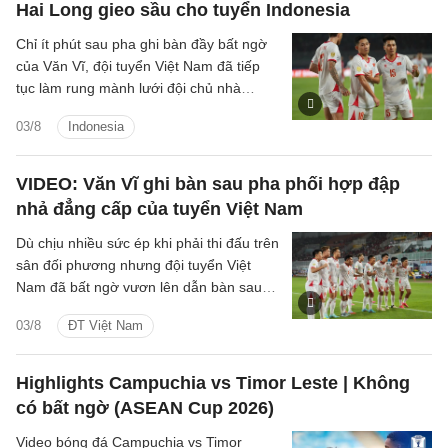
Hai Long gieo sầu cho tuyển Indonesia
Chỉ ít phút sau pha ghi bàn đầy bất ngờ
của Văn Vĩ, đội tuyển Việt Nam đã tiếp
tục làm rung mành lưới đội chủ nhà
Indonesia, với người ghi bàn là tiền vệ
03/8
Indonesia
Nguyễn Hai Long.
VIDEO: Văn Vĩ ghi bàn sau pha phối hợp đập
nhả đẳng cấp của tuyển Việt Nam
Dù chịu nhiều sức ép khi phải thi đấu trên
sân đối phương nhưng đội tuyển Việt
Nam đã bất ngờ vươn lên dẫn bàn sau
pha dứt điểm đẳng cấp của hậu vệ Văn
03/8
ĐT Việt Nam
Vĩ.
Highlights Campuchia vs Timor Leste | Không
có bất ngờ (ASEAN Cup 2026)
Video bóng đá Campuchia vs Timor