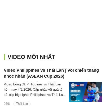
VIDEO MỚI NHẤT
Video Philippines vs Thái Lan | Voi chiến thắng
nhọc nhằn (ASEAN Cup 2026)
Video bóng đá Philippines vs Thái Lan
hôm nay 4/8/2026. Cập nhật kết quả tỷ
số, clip highlights Philippines vs Thái Lan
(Bảng B ASEAN Cup 2026) các tình
04/8
Thái Lan
huống trên sân.